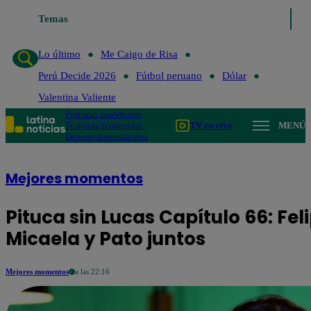
Lo último
Temas
Me Caigo de Risa
Perú Decide 2026
Fútbol peruan
Lo último
Me Caigo de Risa
Perú Decide 2026
Fútbol peruano
Dólar
Valentina Valiente
Política
Lima
Mundo
Te ayudo
Tendencias
TV en vivo
MENÚ
Deportes
Espectáculos
Mejores momentos
Pituca sin Lucas Capítulo 66: Fe
Micaela y Pato juntos
Mejores momentos
a las 22:16