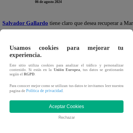
06 de agosto 2024
Salvador Gallardo
tiene claro que desea recuperar a Mar
eso, está tomando acción y quiere superarse como persona; 
El joven, evidentemente emocionado, les contó la notici
Usamos cookies para mejorar tu
experiencia.
Pesquero. “
Ingresé a la universidad y creo que voy a es
Este sitio utiliza cookies para analizar el tráfico y personalizar
Aunque Goyo no perdió la oportunidad para jugarle una
contenido. Si estás en la
Unión Europea
, tus datos se gestionarán
según el
RGPD
.
cerebritos, ¿cómo ingresaste tú? Te van a ver como bich
Para conocer mejor como se utilizan tus datos te invitamos leer nuestra
Política de privacidad
pagina de
.
Y Salvador le siguió la broma: “
Bicho raro eres tú. Si yo
buenas notas. Lo que pasa es no ingresé a la universid
Aceptar Cookies
trabajar acá en el local con mi viejo. Todos tenemos de
Rechazar
comprobar si puedo. En algún momento voy a heredar el
herramientas
”.