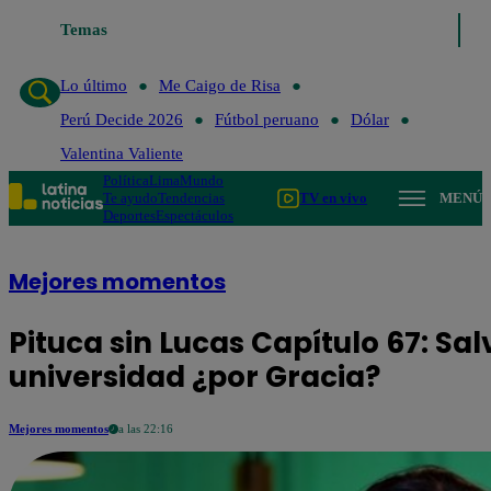
Lo último
Temas
Me Caigo de Risa
Perú Decide 2026
Fútbol peruano
Lo último
Me Caigo de Risa
Perú Decide 2026
Fútbol peruano
Dólar
Valentina Valiente
Política
Lima
Mundo
Te ayudo
Tendencias
TV en vivo
MENÚ
Deportes
Espectáculos
Mejores momentos
Pituca sin Lucas Capítulo 67: Sal
universidad ¿por Gracia?
Mejores momentos
a las 22:16