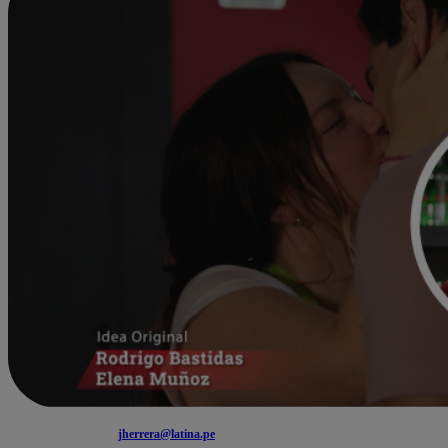
jherrera@latina.pe