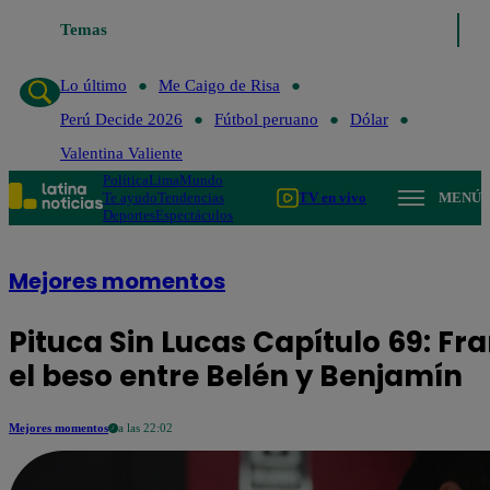
Temas
Lo último
Me Caigo de Risa
Perú Decide 2026
Fútb
Lo último
Me Caigo de Risa
Perú Decide 2026
Fútbol peruano
Dólar
Valentina Valiente
Política
Lima
Mundo
Te ayudo
Tendencias
TV en vivo
MENÚ
Deportes
Espectáculos
Mejores momentos
Pituca Sin Lucas Capítulo 69: 
el beso entre Belén y Benjamín
Mejores momentos
a las 22:02