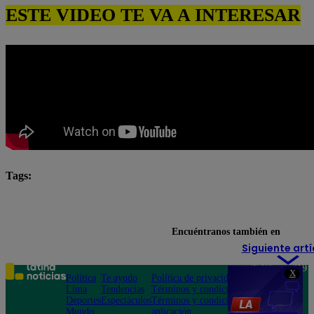
ESTE VIDEO TE VA A INTERESAR
Tags:
Diego Villarán
Francisca Aronsson
Pituca Sin L
Pituca Sin Lucas EN VIVO
Pituca Sin Lucas resumen
Encuéntranos también en
Siguiente artí
Teléfono: 219
X
Política
Te ayudo
Política de privacidad
1000
Lima
Tendencias
Términos y condiciones
Av. San
Deportes
Espectáculos
Términos y condiciones
Felipe 968
Mundo
aplicación
Jesús María