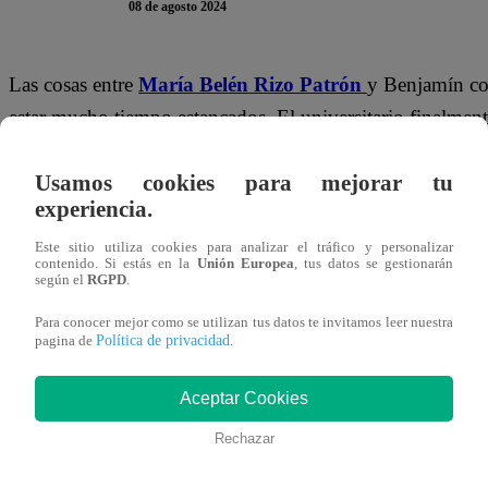
08 de agosto 2024
Las cosas entre
María Belén Rizo Patrón
y Benjamín co
estar mucho tiempo estancados. El universitario finalmente
en su enamorada. Ella, después de pensarlo tanto, aceptó
Usamos cookies para mejorar tu
mencionó emocionado Benja.
experiencia.
Belén se mostró contenta, pese a que tuvo bastante dud
Este sitio utiliza cookies para analizar el tráfico y personalizar
contenido. Si estás en la
Unión Europea
, tus datos se gestionarán
Por algo soy tu enamorada, Benja”,
comentó la hija de 
según el
RGPD
.
Para Benjamín, esto sin duda fue una especie de triunfo.
Para conocer mejor como se utilizan tus datos te invitamos leer nuestra
con esa sonrisa, no hay nada que pueda pedir en la vid
Política de privacidad
pagina de
.
Aceptar Cookies
Rechazar