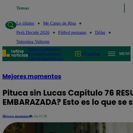
Temas
Lo último
Me Caigo de Risa
Perú Decide 
Lo último
Me Caigo de Risa
Perú Decide 2026
Fútbol peruano
Dólar
Valentina Valiente
Política
Lima
Mundo
Te ayudo
Tendencias
TV en vivo
MENÚ
Deportes
Espectáculos
Mejores momentos
Pituca sin Lucas Capítulo 76 RE
EMBARAZADA? Esto es lo que se 
Mejores momentos
a las 22:36