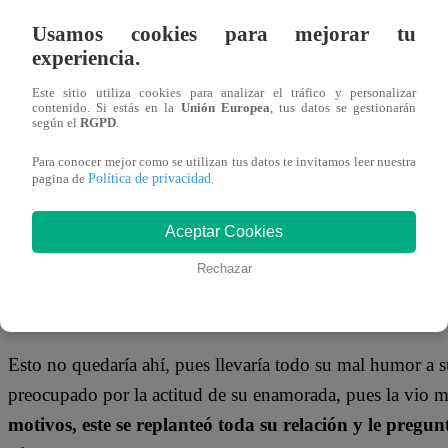
Usamos cookies para mejorar tu
experiencia.
Este sitio utiliza cookies para analizar el tráfico y personalizar
contenido. Si estás en la
Unión Europea
, tus datos se gestionarán
según el
RGPD
.
Para conocer mejor como se utilizan tus datos te invitamos leer nuestra
Política de privacidad
pagina de
.
Los problemas no tienen cuando terminar para Micaela G
Aceptar Cookies
encontró con Felipe Arosamena y pasó un muy mal rat
Rechazar
contraerá matrimonio con María Gracia Rizo Patrón
con quien se supone que es su amigo.
Esto no quedaría ahí, pues llevaría todo su mal humor a 
preocupado por la actitud de su enamorada, pues la vio 
motivos, este se replanteó toda su relación y le pregunt