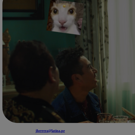
jherrera@latina.pe