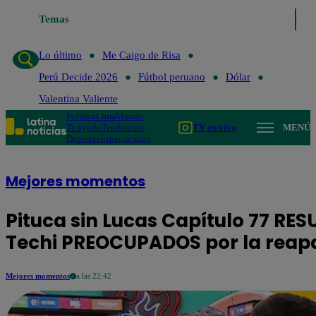
Temas
Lo último
Me Caigo de
Lo último
Me Caigo de Risa
Perú Decide 2026
Fútbol peruano
Dólar
Valentina Valiente
Política
Lima
Mundo
Te ayudo
Tendencias
TV en vivo
MENÚ
Deportes
Espectáculos
Mejores momentos
Pituca sin Lucas Capítulo 77 RES
Techi PREOCUPADOS por la reapa
Mejores momentos
a las 22:42