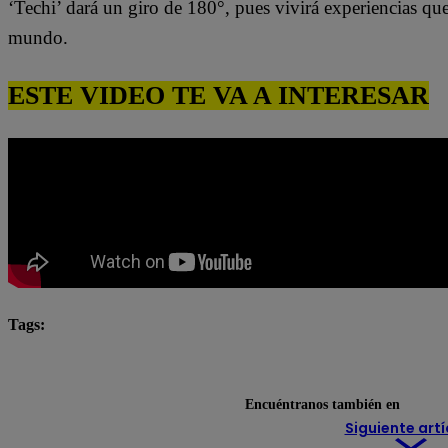
‘Techi’ dará un giro de 180°, pues vivirá experiencias qu
mundo.
ESTE VIDEO TE VA A INTERESAR
Tags:
Pituca Sin Lucas
pituca sin lucas completo
Pitu
Pituca Sin Lucas resumen
Encuéntranos también en
Siguiente artí