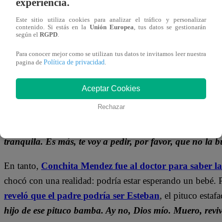
experiencia.
Este sitio utiliza cookies para analizar el tráfico y personalizar
contenido. Si estás en la
Unión Europea
, tus datos se gestionarán
según el
RGPD
.
Para conocer mejor como se utilizan tus datos te invitamos leer nuestra
Política de privacidad
pagina de
.
Aceptar Cookies
Además,
Franco intentó arreglar las cosas con Margari
Rechazar
fue atendido por Don Bernardo, quien le pidió un gran fav
una muchachita muy buena y muy linda que no merece qu
tranquila. Es más, te voy a pedir, por favor, que no la
En tanto,
Conchita Mendez fue al doctor para saber la
chocó con una realidad: podría estar esperando un bebé. 
reveló que el padre podría ser Esteban
, el pituco estaf
hijo de ese pituco bamba. Ay no, Dios mío. Muero, revi