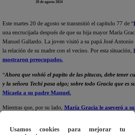
20 de agosto 2024
Este martes 20 de agosto se transmitió el capítulo 77 de “
una encrucijada después de que su hija mayor María Gracia
Manuel Gallardo. La joven visitó a su papá José Antonio R
la relación de su madre con el vecino. Por esta situación,
mostraron preocupados.
“
Ahora que volvió el papito de las pitucas, debe tener
y la señora Techi pasa algo; sobre todo Gracia que es su
Micaela a su padre Manuel.
Mientras que, por su lado,
María Gracia le aseveró a s
que voy a visitarlo me hable del vecino. O sea, o alguie
viendo a distancia. Mi papá sabe de Manuel
”.
Usamos cookies para mejorar tu