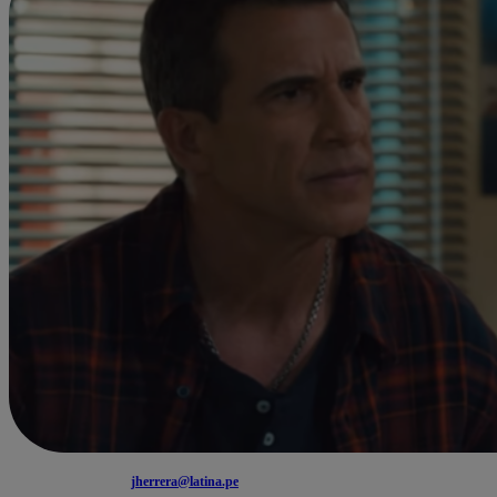
jherrera@latina.pe