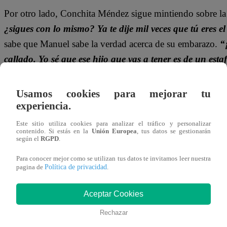
Por otro lado, Conchita Méndez sigue mintiendo sobre l
¿sigues con lo mismo? Ya te dije mil veces que tú eres e
sabe que Manuel sabe la verdad acerca de su embarazo.
“
callado. Yo sé que ese hijo que vas a tener es de un esta
Usamos cookies para mejorar tu
experiencia.
Este sitio utiliza cookies para analizar el tráfico y personalizar
contenido. Si estás en la
Unión Europea
, tus datos se gestionarán
según el
RGPD
.
Para conocer mejor como se utilizan tus datos te invitamos leer nuestra
Política de privacidad
pagina de
.
Aceptar Cookies
Rechazar