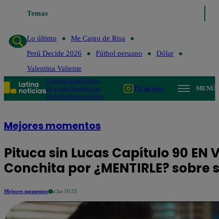
Lo último
Temas
Me Caigo de Risa
Perú Decide 2026
Fútbol peruano
Lo último
Me Caigo de Risa
Perú Decide 2026
Fútbol peruano
Dólar
Valentina Valiente
Política
Lima
Mundo
Te ayudo
Tendencias
TV en vivo
MENÚ
Deportes
Espectáculos
Mejores momentos
Pituca sin Lucas Capítulo 90 EN
Conchita por ¿MENTIRLE? sobre
Mejores momentos
a las 10:33