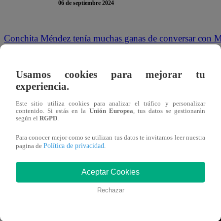
06 de septiembre 2024
Conchita Méndez tenía muchas ganas de conversar con M
artificial para que embarazo parezca real. Sin embargo, n
verdad. Cuando estaba haciéndose la “pobrecita”, Manuel
Usamos cookies para mejorar tu
el padre?”,
preguntó.
experiencia.
Este sitio utiliza cookies para analizar el tráfico y personalizar
Es ahí cuando Conchita comienza a insistirle que él es el
contenido. Si estás en la
Unión Europea
, tus datos se gestionarán
según el
RGPD
.
con lo mismo? Ya te dije mil y una veces que tú eres el p
desinteresado”,
sentenció. Manuel se indignó y decidió de
Para conocer mejor como se utilizan tus datos te invitamos leer nuestra
Política de privacidad
pagina de
.
verdadero padre, no este gol de media cancha que me q
Aceptar Cookies
Rechazar