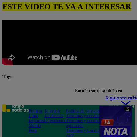
ESTE VIDEO TE VA A INTERESAR
Tags:
Pituca Sin Lucas
pituca sin lucas completo
Encuéntranos también en
Siguiente artí
Teléfono: 219
X
Política
Te ayudo
Política de privacidad
1000
Lima
Tendencias
Términos y condiciones
Av. San
Deportes
Espectáculos
Términos y condiciones
Felipe 968
Mundo
aplicación
Jesús María
Perú
Términos y Condiciones
APP