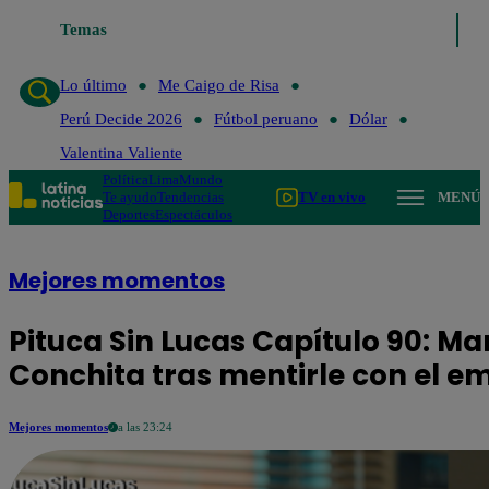
Temas
Lo último
Me Caigo de Risa
Perú Decide 202
Lo último
Me Caigo de Risa
Perú Decide 2026
Fútbol peruano
Dólar
Valentina Valiente
Política
Lima
Mundo
Te ayudo
Tendencias
TV en vivo
MENÚ
Deportes
Espectáculos
Mejores momentos
Pituca Sin Lucas Capítulo 90: 
Conchita tras mentirle con el 
Mejores momentos
a las 23:24