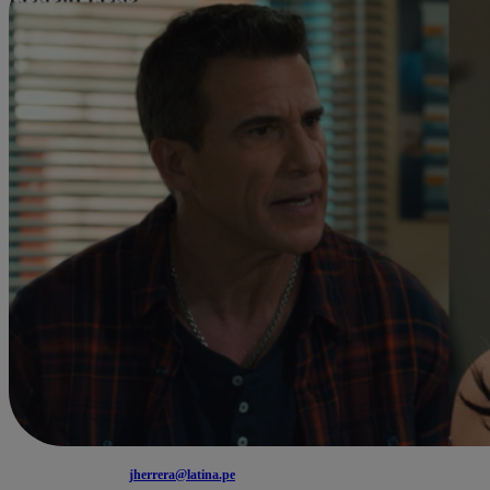
jherrera@latina.pe