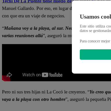
Techi De La Puente tiene miedo de ser juzgada por su
Manuel Gallardo. Por eso, en lugar de decirles la verdad 
con que era un viaje de negocios.
Usamos cook
Este sitio utiliza c
“
Mañana voy a la playa, al sur. Necesito buscar nuevos
datos se gestionará
varias reuniones allá
”, aseguró la mujer.
Para conocer mejor 
Pero ni sus tres hijas ni La Cocó le creyeron. “
Yo creo qu
vaya a la playa con otro hombre
”, aseguró la pequeña P