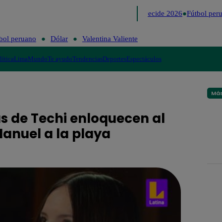
Lo último
Me Caigo de Risa
Perú Decide 2026
Fútbol peru
bol peruano
Dólar
Valentina Valiente
lítica
Lima
Mundo
Te ayudo
Tendencias
Deportes
Espectáculos
Más
as de Techi enloquecen al
anuel a la playa