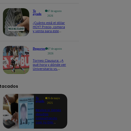
Te
07 de agosto
ayudo
2026
¿Cuánto está el dólar
HOY? Precio, compra
y venta para este
viernes 7 de agosto
Deportes
07 de agosto
2026
Torneo Clausura: ¿A
qué hora y dónde ver
Universitario vs.
Sporting Cristal por la
fecha 4?
tacados
Te
26 de mayo
ayudo
2025
Revisa si tienes
deudas
consultando
con tu DNI:
aquí los
detalles