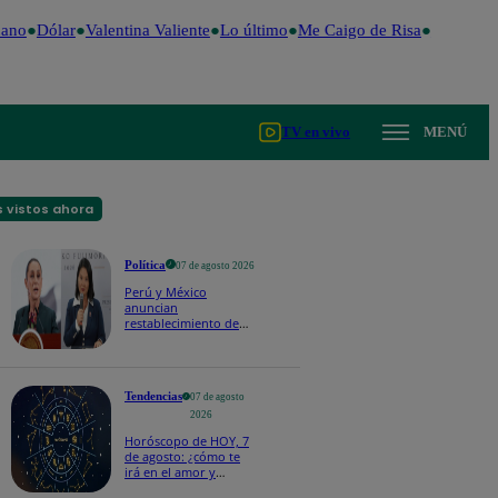
ano
Dólar
Valentina Valiente
Lo último
Me Caigo de Risa
Perú Deci
TV en vivo
MENÚ
 vistos ahora
Política
07 de agosto 2026
Perú y México
anuncian
restablecimiento de
relaciones
diplomáticas tras
salvoconducto a
Betssy Chávez
Tendencias
07 de agosto
2026
Horóscopo de HOY, 7
de agosto: ¿cómo te
irá en el amor y
trabajo, según la IA?