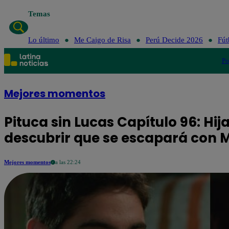
Temas
Lo último
Me Caigo de Risa
Perú Decide 2026
Fút
Po
Mejores momentos
Pituca sin Lucas Capítulo 96: Hij
descubrir que se escapará con M
Mejores momentos
a las 22:24