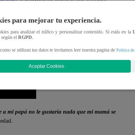
 familia
al mantener un romance con el vecino
sobre su escapada a Pucusana, solo atinó a mentirles
ies para mejorar tu experiencia.
ookies para analizar el tráfico y personalizar contenido. Si estás en la
 proveedores. Voy a llegar tardísimo porque tengo
n según el
RGPD
.
como se utilizan tus datos te invitamos leer nuestra pagina de
Política de
Aceptar Cookies
e a mi papá no le gustaría nada que mi mamá se
iedad.