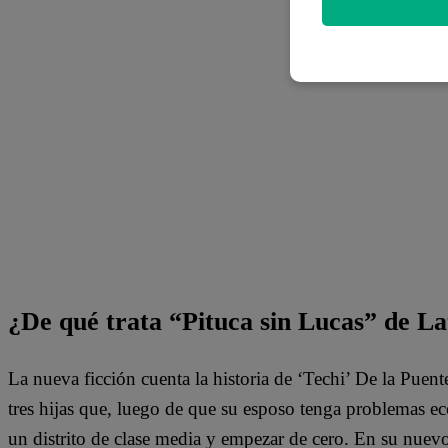
¿De qué trata “Pituca sin Lucas” de La
La nueva ficción cuenta la historia de ‘Techi’ De la Puen
tres hijas que, luego de que su esposo tenga problemas e
un distrito de clase media y empezar de cero. En su nuev