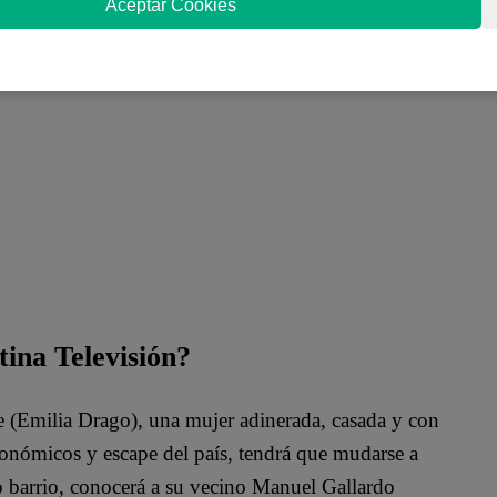
Aceptar Cookies
tina Televisión?
te (Emilia Drago), una mujer adinerada, casada y con
conómicos y escape del país, tendrá que mudarse a
o barrio, conocerá a su vecino Manuel Gallardo