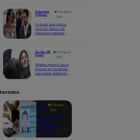
los 63 años en un
accidente de tránsito
Valentina
05 de agosto
Valiente
2026
La boda que nunca
ocurrió: Elenco de
Valentina Valiente
revela cómo se grabó
el arresto de Wilfredo
Arriba Mi
05 de agosto
Gente
2026
¡Madre imita a Laura
Pausini en los buses
para sacar adelante a
sus hijos y se hace
viral!
tacados
Te
26 de mayo
ayudo
2025
Revisa si tienes
deudas
consultando
con tu DNI:
aquí los
detalles