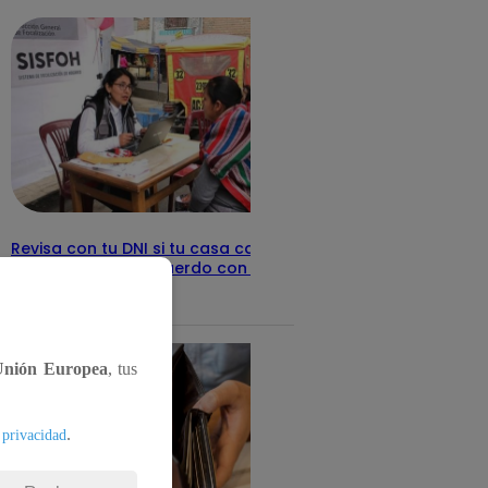
Revisa con tu DNI si tu casa califica
como pobre, de acuerdo con el Sisfoh
Te ayudo
25 de mayo 2026
Unión Europea
, tus
.
 privacidad