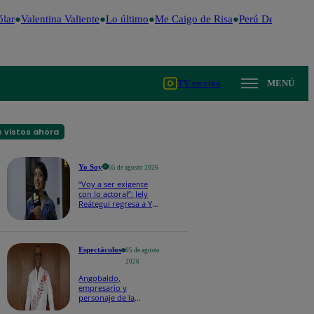
ar
Valentina Valiente
Lo último
Me Caigo de Risa
Perú Decide 2026
TV en vivo
MENÚ
 vistos ahora
Yo Soy
05 de agosto 2026
“Voy a ser exigente
con lo actoral”: Jely
Reátegui regresa a Yo
Soy 2026 con una
nueva misión
Espectáculos
05 de agosto
2026
Angobaldo,
empresario y
personaje de la
farándula, falleció a