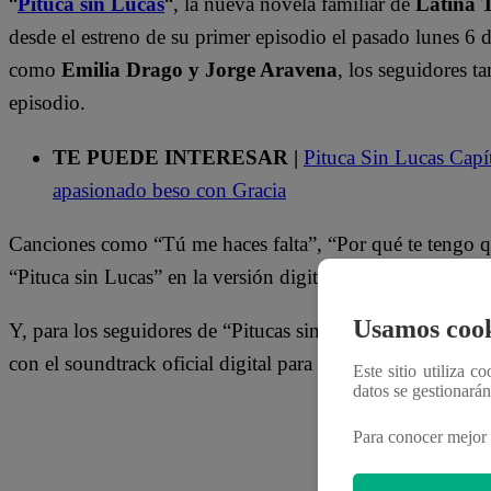
“
Pituca sin Lucas
“, la nueva novela familiar de
Latina T
desde el estreno de su primer episodio el pasado lunes 6 
como
Emilia Drago y Jorge Aravena
, los seguidores t
episodio.
TE PUEDE INTERESAR |
Pituca Sin Lucas Capí
apasionado beso con Gracia
Canciones como “Tú me haces falta”, “Por qué te tengo qu
“Pituca sin Lucas” en la versión digital.
Usamos cook
Y, para los seguidores de “Pitucas sin Lucas”, en Latina 
con el soundtrack oficial digital para que la disfrutes a cu
Este sitio utiliza c
datos se gestionará
Para conocer mejor 