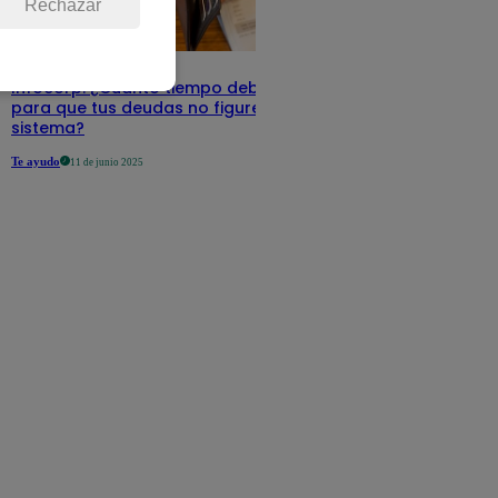
Rechazar
Infocorp: ¿Cuánto tiempo debe pasar
para que tus deudas no figuren en su
sistema?
Te ayudo
11 de junio 2025