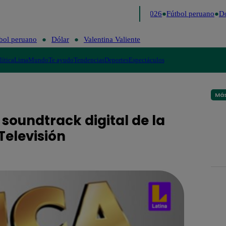
Lo último
Me Caigo de Risa
Perú Decide 2026
Fútbol peruano
Dól
bol peruano
Dólar
Valentina Valiente
lítica
Lima
Mundo
Te ayudo
Tendencias
Deportes
Espectáculos
Más
l soundtrack digital de la
Televisión