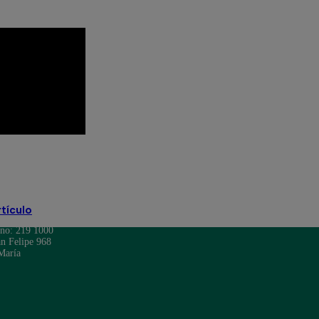
rtículo
ono: 219 1000
n Felipe 968
María