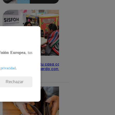
aquí los
detalles
Unión Europea
, tus
Revisa con tu DNI si tu casa califica
.
 privacidad
como pobre, de acuerdo con el Sisfoh
Te ayudo
25 de mayo 2026
Rechazar