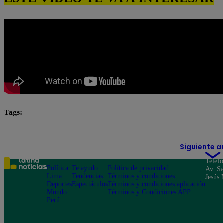
Tags:
destacada minuto
Pituca Sin Lucas
Siguiente a
Teléf
Política
Te ayudo
Política de privacidad
Av. Sa
Lima
Tendencias
Términos y condiciones
Jesús 
Deportes
Espectáculos
Términos y condiciones aplicación
Mundo
Términos y Condiciones APP
Perú