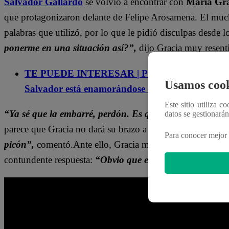
Salvador Gallardo
se volvió a encontrar con
María Gra
que protagonizaron delante de Felipe Arosamena. El mucha
palabras que utilizó, por lo que le pidió disculpas desde
ponerme en una situación así?”,
dijo Gracia muy resent
TE PUEDE INTERESAR | Pituca sin Lucas Capí
Usamos cook
Salvador está enamorándose de Gracia
Este sitio utiliza c
“Ya sé que la embarré, perdón. Es que, me pones”,
men
datos se gestionará
parece que Gracia no dará su brazo a romper tan fácilmen
Para conocer mejor 
picón”,
comentó.Ante ello, Gracia manifestó que es proba
contundente respuesta:
“Obvio que el desabrido de tu ex 