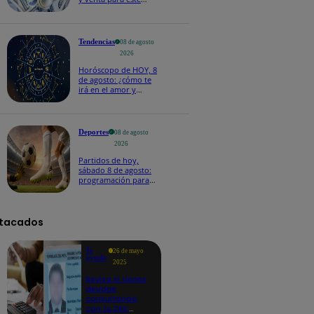
sábado 8 de agosto
Tendencias
08 de agosto
2026
Horóscopo de HOY, 8
de agosto: ¿cómo te
irá en el amor y
trabajo, según la IA?
Deportes
08 de agosto
2026
Partidos de hoy,
sábado 8 de agosto:
programación para
ver fútbol EN VIVO
tacados
Te
26 de mayo
ayudo
2025
Revisa si tienes
deudas
consultando
con tu DNI: