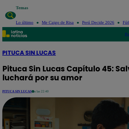
Temas
Lo último
Me Caigo de Risa
Perú Decide 2026
Fút
Po
PITUCA SIN LUCAS
Pituca Sin Lucas Capítulo 45: Sal
luchará por su amor
PITUCA SIN LUCAS
a las 22:40