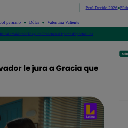
Lo último
Me Caigo de Risa
Perú Decide 2026
Fútbo
bol peruano
Dólar
Valentina Valiente
lítica
Lima
Mundo
Te ayudo
Tendencias
Deportes
Espectáculos
Más
vador le jura a Gracia que