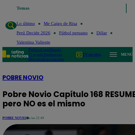
Temas
Lo último
Me Caigo de Risa
Perú Decide 2026
Lo último
Me Caigo de Risa
Perú Decide 2026
Fútbol peruano
Dólar
Valentina Valiente
Política
Lima
Mundo
Te ayudo
Tendencias
TV en vivo
MENÚ
Deportes
Espectáculos
POBRE NOVIO
Pobre Novio Capítulo 168 RESUME
pero NO es el mismo
POBRE NOVIO
a las 22:49