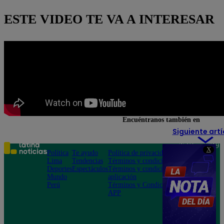
ESTE VIDEO TE VA A INTERESAR
Encuéntranos también en
Siguiente artí
Teléfono: 219
X
Política
Te ayudo
Política de privacidad
1000
Lima
Tendencias
Términos y condiciones
Av. San
Deportes
Espectáculos
Términos y condiciones
Felipe 968
Mundo
aplicación
Jesús María
Perú
Términos y Condiciones
APP