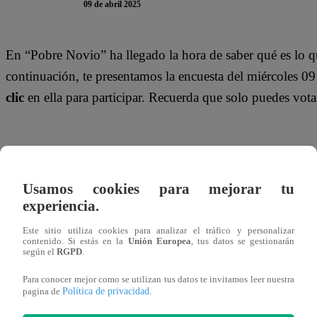
09 de abril 2025
En “Pobre Novio”
ha llegado la hora de saber qué es lo q
continuación, te presentamos la encuesta del miércoles 09
clic
en ella para participar. Recuerda que solo puedes vot
Gracias por participar en la encuesta. ¡Tu opinión es MUY
Usamos cookies para mejorar tu
Mira AQUÍ el nuevo episodio de “Pobr
experiencia.
Latina
Este sitio utiliza cookies para analizar el tráfico y personalizar
contenido. Si estás en la
Unión Europea
, tus datos se gestionarán
según el
RGPD
.
Para conocer mejor como se utilizan tus datos te invitamos leer nuestra
Política de privacidad
pagina de
.