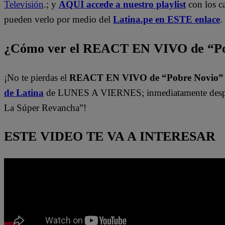
Televisión
.; y
AQUÍ accede a nuestro playlist
con los c
pueden verlo por medio del
Latina.pe en ESTE enlace
.
¿Cómo ver el REACT EN VIVO de “Po
¡No te pierdas el
REACT EN VIVO de “Pobre Novio
de Latina
de LUNES A VIERNES; inmediatamente despu
La Súper Revancha”!
ESTE VIDEO TE VA A INTERESAR