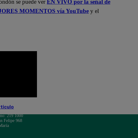
Rondón se puede ver
EN VIVO por la señal de
ORES MOMENTOS vía YouTube
y el
rtículo
ono: 219 1000
n Felipe 968
María