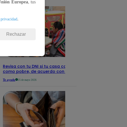
detalles
Unión Europea
, tus
.
 privacidad
Rechazar
Revisa con tu DNI si tu casa califica
como pobre, de acuerdo con el Sisfoh
Te ayudo
25 de mayo 2026