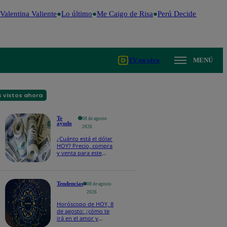
Valentina Valiente
Lo último
Me Caigo de Risa
Perú Decide 2026
Fút
TV en vivo
MENÚ
 vistos ahora
Te
08 de agosto
ayudo
2026
¿Cuánto está el dólar
HOY? Precio, compra
y venta para este
sábado 8 de agosto
Tendencias
08 de agosto
2026
Horóscopo de HOY, 8
de agosto: ¿cómo te
irá en el amor y
trabajo, según la IA?