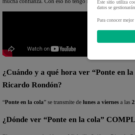
mucha confianza. Con eso no tengo ningún problema”.
Este sitio utiliza c
datos se gestionará
Para conocer mejor 
¿Cuándo y a qué hora ver “Ponte en la 
Ricardo Rondón?
“
Ponte en la cola
” se transmite de
lunes a viernes
a las
2
¿Dónde ver “Ponte en la cola” COMP