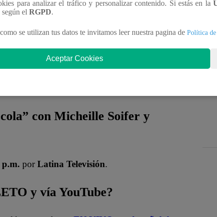
ookies para analizar el tráfico y personalizar contenido. Si estás en la
n según el
RGPD
.
como se utilizan tus datos te invitamos leer nuestra pagina de
Política de
Aceptar Cookies
cola” con Micheille Soifer y
 p.m.
por
Latina Televisión
.
LETO y vía YouTube?