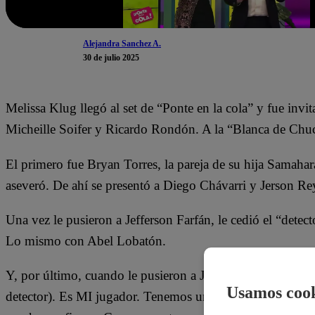
Alejandra Sanchez A.
30 de julio 2025
Melissa Klug llegó al set de “Ponte en la cola” y fue invi
Micheille Soifer y Ricardo Rondón. A la “Blanca de Chuc
El primero fue Bryan Torres, la pareja de su hija Samaha
aseveró. De ahí se presentó a Diego Chávarri y Jerson R
Una vez le pusieron a Jefferson Farfán, le cedió el “detec
Lo mismo con Abel Lobatón.
Y, por último, cuando le pusieron a Jesús Barco en pantal
Usamos cook
detector). Es MI jugador. Tenemos una relación estable, b