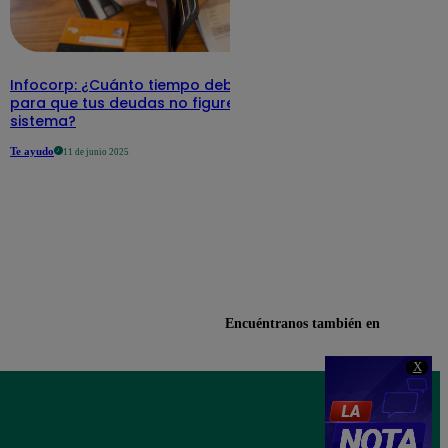
Infocorp: ¿Cuánto tiempo debe pasar
para que tus deudas no figuren en su
sistema?
Te ayudo
11 de junio 2025
Encuéntranos también en
X