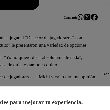
Compartir
tada a jugar al “Detector de jugadorazos” con
uito” le presentaron una variedad de opciones.
ra. “Yo no quiero decir absolutamente nada”,
eyes, de quienes tampoco opinó.
Des
tor de jugadorazos” a Michi y evitó dar una opinión.
la, Melissa Klug aseguró: “No lo voy a pasar (el
ies para mejorar tu experiencia.
onita, en base al respeto. No hay toxicidad y hay