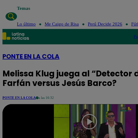
Temas
Lo
Lo último
Me Caigo de Risa
Perú Decide 2026
Fút
Po
PONTE EN LA COLA
Melissa Klug juega al “Detector 
Farfán versus Jesús Barco?
PONTE EN LA COLA
a las 16:32