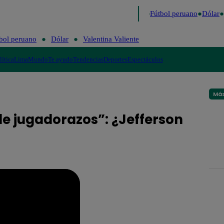
 último
Me Caigo de Risa
Perú Decide 2026
Fútbol peruano
Dólar
bol peruano
Dólar
Valentina Valiente
lítica
Lima
Mundo
Te ayudo
Tendencias
Deportes
Espectáculos
Más
de jugadorazos”: ¿Jefferson