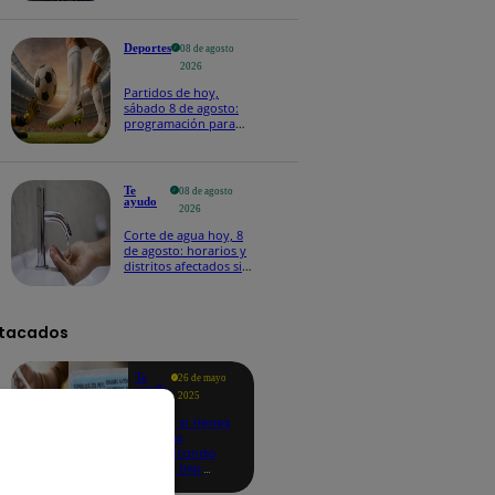
Deportes
08 de agosto
2026
Partidos de hoy,
sábado 8 de agosto:
programación para
ver fútbol EN VIVO
Te
08 de agosto
ayudo
2026
Corte de agua hoy, 8
de agosto: horarios y
distritos afectados sin
el servicio de Sedapal
tacados
Te
26 de mayo
ayudo
2025
Revisa si tienes
deudas
consultando
con tu DNI:
aquí los