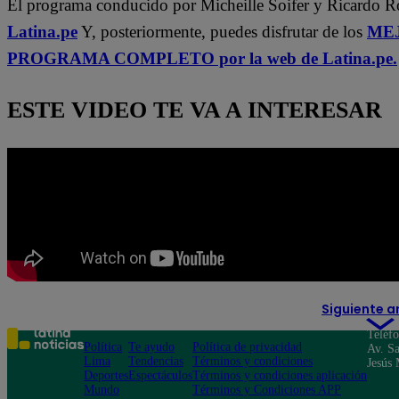
El programa conducido por Micheille Soifer y Ricardo 
Latina.pe
Y, posteriormente, puedes disfrutar de los
MEJ
PROGRAMA COMPLETO por la web de Latina.pe.
ESTE VIDEO TE VA A INTERESAR
Siguiente a
Teléf
Política
Te ayudo
Política de privacidad
Av. Sa
Lima
Tendencias
Términos y condiciones
Jesús 
Deportes
Espectáculos
Términos y condiciones aplicación
Mundo
Términos y Condiciones APP