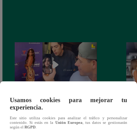
Usamos cookies para mejorar tu
Isabella Ladera se CONFIESA antes de
¿Qué 
experiencia.
los Billboard: emociones, recuerdos y un
coque
EX que VUELVE a aparecer
Arica
Este sitio utiliza cookies para analizar el tráfico y personalizar
contenido. Si estás en la
Unión Europea
, tus datos se gestionarán
según el
RGPD
.