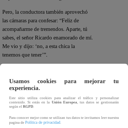
Pero, la conductora también aprovechó
las cámaras para confesar: “Feliz de
acompañarme de tremendos. Aparte, tú
sabes, el señor Ricardo enamorado de mí.
Me vio y dijo: ‘no, a esta chica la
tenemos que tener’”.
Incluso, Morán se unió a la broma: “Es
verdad, es verdad”. “Me ama”, agregó
Usamos cookies para mejorar tu
Diana.
experiencia.
Este sitio utiliza cookies para analizar el tráfico y personalizar
contenido. Si estás en la
Unión Europea
, tus datos se gestionarán
según el
RGPD
.
Para conocer mejor como se utilizan tus datos te invitamos leer nuestra
Política de privacidad
pagina de
.