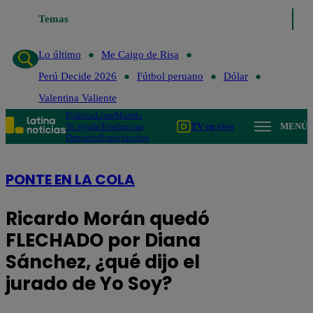
Lo último
Temas
Me Caigo de Risa
Perú Decide 2026
Fútbol perua
Lo último
Me Caigo de Risa
Perú Decide 2026
Fútbol peruano
Dólar
Valentina Valiente
Política
Lima
Mundo
Te ayudo
Tendencias
TV en vivo
MENÚ
Deportes
Espectáculos
PONTE EN LA COLA
Ricardo Morán quedó
FLECHADO por Diana
Sánchez, ¿qué dijo el
jurado de Yo Soy?