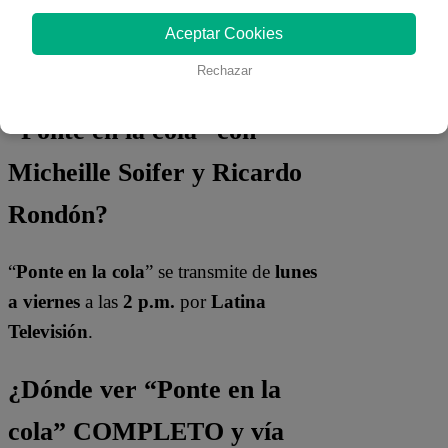
Aceptar Cookies
Rechazar
¿Cuándo y a qué hora ver
“Ponte en la cola” con
Micheille Soifer y Ricardo
Rondón?
“
Ponte en la cola
” se transmite de
lunes
a viernes
a las
2 p.m.
por
Latina
Televisión
.
¿Dónde ver “Ponte en la
cola” COMPLETO y vía