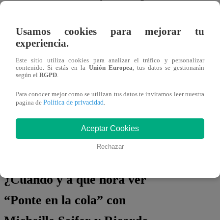
mucho la música y el arte”, precisaron.
Usamos cookies para mejorar tu
Mira AQUÍ a Sofía Franco como nunca
experiencia.
antes. Dale clic al video ubicado en la
Este sitio utiliza cookies para analizar el tráfico y personalizar
parte superior de esta nota.
contenido. Si estás en la
Unión Europea
, tus datos se gestionarán
según el
RGPD
.
Para conocer mejor como se utilizan tus datos te invitamos leer nuestra
Política de privacidad
pagina de
.
Aceptar Cookies
Rechazar
¿Cuándo y a qué hora ver
“Ponte en la cola” con