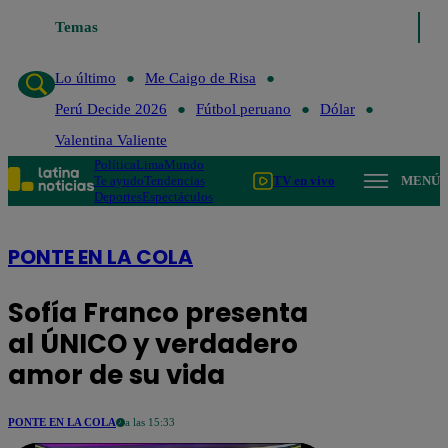
Temas
Lo último
Me Caigo de Risa
Perú Decide 2026
Lo último
Me Caigo de Risa
Perú Decide 2026
Fútbol peruano
Dólar
Valentina Valiente
Política
Lima
Mundo
Te ayudo
Tendencias
TV en vivo
MENÚ
Deportes
Espectáculos
PONTE EN LA COLA
Sofía Franco presenta
al ÚNICO y verdadero
amor de su vida
PONTE EN LA COLA
a las 15:33