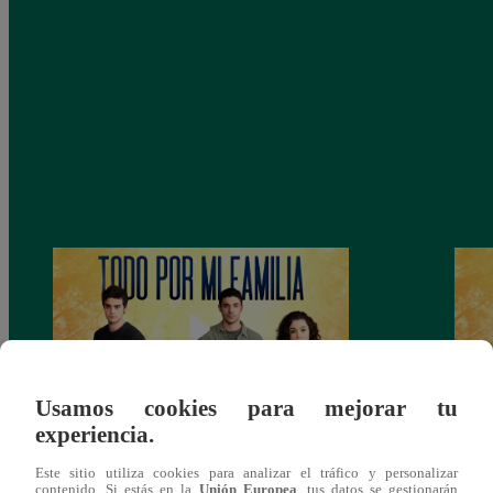
Usamos cookies para mejorar tu
experiencia.
Todo por mi familia, Sábado 13 de
Todo 
Este sitio utiliza cookies para analizar el tráfico y personalizar
diciembre – capítulo 162, completo
dicie
contenido. Si estás en la
Unión Europea
, tus datos se gestionarán