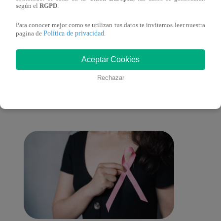
(online y español)
(onli
según el
RGPD
.
Para conocer mejor como se utilizan tus datos te invitamos leer nuestra
Política de privacidad
pagina de
.
También te puede
Aceptar Cookies
Rechazar
interesar