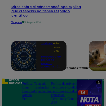
Mitos sobre el cáncer: oncólogo explica
qué creencias no tienen respaldo
científico
Te ayudo
08 de agosto 2026
Tendencias
08 de
agosto
2026
Horóscopo de
HOY, 8 de
agosto:
¿cómo te irá
Encuéntranos también en
en el amor y
trabajo, según
la IA?
Teléfono: 219
X
Política
Te ayudo
Política de privacidad
1000
Lima
Tendencias
Términos y condiciones
Av. San
Deportes
Espectáculos
Términos y condiciones
Felipe 968
Mundo
aplicación
Jesús María
Perú
Términos y Condiciones
APP