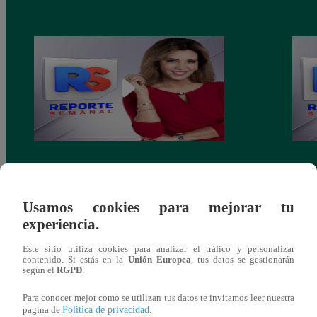
¿Buscas plan familiar en Lima? El Parque
Homen
de las Leyendas presenta a la rinoceronte
mejor
Valentina
calat
Usamos cookies para mejorar tu
experiencia.
Este sitio utiliza cookies para analizar el tráfico y personalizar
contenido. Si estás en la
Unión Europea
, tus datos se gestionarán
según el
RGPD
.
También te puede
Para conocer mejor como se utilizan tus datos te invitamos leer nuestra
Política de privacidad
pagina de
.