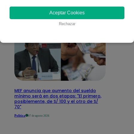
interesar
Aceptar Cookies
Rechazar
MEF anuncia que aumento del sueldo
mínimo será en dos etapas: "El primero,
posiblemente, de S/ 100 y el otro de S/
70"
Política
07 de agosto 2026