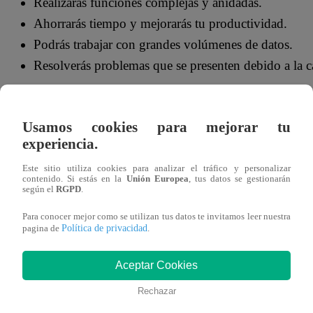
Realizarás funciones complejas y anidadas.
Ahorrarás tiempo y mejorarás tu productividad.
Podrás trabajar con grandes volúmenes de datos.
Resolverás problemas que se presenten debido a la c
Cursos gratis de Excel online
Usamos cookies para mejorar tu
experiencia.
1) Cursos Excel 2019 – Volumen 1
Este sitio utiliza cookies para analizar el tráfico y personalizar
contenido. Si estás en la
Unión Europea
, tus datos se gestionarán
Aquí podrás aprender a ejecutar tareas con números organi
según el
RGPD
.
de ejecutar diversas fórmulas, tablas dinámicas, bases de d
Para conocer mejor como se utilizan tus datos te invitamos leer nuestra
Política de privacidad
pagina de
.
sencilla.
Clic aquí.
Aceptar Cookies
2) Excel: fundamentos y herramientas
Rechazar
Aquí podrás dominar las herramientas más habituales de Ex