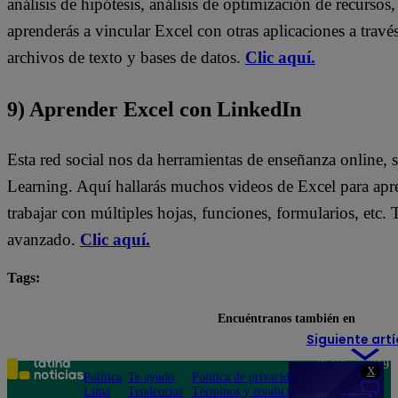
análisis de hipótesis, análisis de optimización de recursos
aprenderás a vincular Excel con otras aplicaciones a trav
archivos de texto y bases de datos.
Clic aquí.
9) Aprender Excel con LinkedIn
Esta red social nos da herramientas de enseñanza online, 
Learning. Aquí hallarás muchos videos de Excel para apre
trabajar con múltiples hojas, funciones, formularios, etc. 
avanzado.
Clic aquí.
Tags:
cursos
cursos online
Excel
gratis
In
Encuéntranos también en
Siguiente artí
Teléfono: 219
X
Política
Te ayudo
Política de privacidad
1000
Lima
Tendencias
Términos y condiciones
Av. San