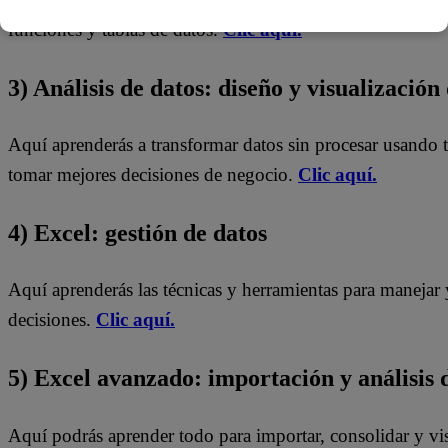
funciones y tablas de datos.
Clic aquí.
3) Análisis de datos: diseño y visualización
Aquí aprenderás a transformar datos sin procesar usando 
tomar mejores decisiones de negocio.
Clic aquí.
4) Excel: gestión de datos
Aquí aprenderás las técnicas y herramientas para manejar 
decisiones.
Clic aquí.
5) Excel avanzado: importación y análisis 
Aquí podrás aprender todo para importar, consolidar y vi