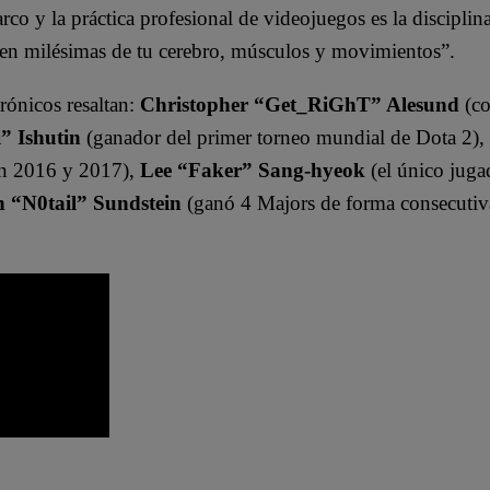
arco y la práctica profesional de videojuegos es la disciplina
 en milésimas de tu cerebro, músculos y movimientos”.
ctrónicos resaltan:
Christopher “Get_RiGhT” Alesund
(c
” Ishutin
(ganador del primer torneo mundial de Dota 2),
en 2016 y 2017),
Lee “Faker” Sang-hyeok
(el único jug
 “N0tail” Sundstein
(ganó 4 Majors de forma consecutiv