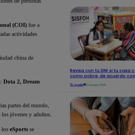
llones de personas
detalles
ional (COI)
fue a
adas actividades
ciudad china de
Revisa con tu DNI si tu casa c
como pobre, de acuerdo con 
s:
Dota 2, Dream
Te ayudo
25 de mayo 2026
rias partes del mundo,
 los jóvenes y adultos.
, los
eSports
se