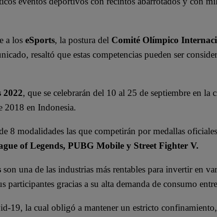
ticos eventos deportivos con recintos abarrotados y con mi
e a los
eSports
, la postura del
Comité Olímpico Internac
icado, resaltó que estas competencias pueden ser consider
s 2022
, que se celebrarán del 10 al 25 de septiembre en la 
de 2018 en Indonesia.
de 8 modalidades las que competirán por medallas oficiale
gue of Legends, PUBG Mobile y Street Fighter V.
s
son una de las industrias más rentables para invertir en va
s participantes gracias a su alta demanda de consumo entre
d-19, la cual obligó a mantener un estricto confinamiento