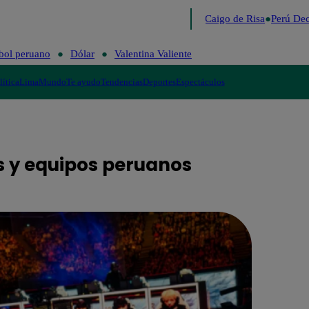
Lo último
Me Caigo de Risa
Perú Decid
bol peruano
Dólar
Valentina Valiente
lítica
Lima
Mundo
Te ayudo
Tendencias
Deportes
Espectáculos
as y equipos peruanos