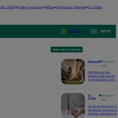
e 2026
Fútbol peruano
Dólar
Valentina Valiente
Lo último
Me Caigo
TV en vivo
MENÚ
Más vistos ahora
Deportes
08 de agosto
2026
Partidos de hoy,
sábado 8 de agosto:
programación para
ver fútbol EN VIVO
Te
08 de agosto
ayudo
2026
Corte de agua hoy, 8
de agosto: horarios y
distritos afectados sin
el servicio de Sedapal