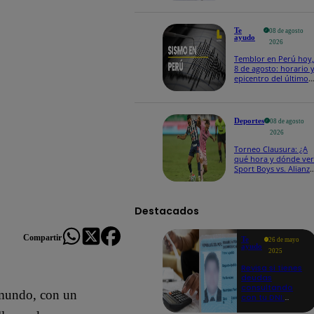
Te
08 de agosto
ayudo
2026
Temblor en Perú hoy,
8 de agosto: horario 
epicentro del último
sismo, según IGP
Deportes
08 de agosto
2026
Torneo Clausura: ¿A
qué hora y dónde ver
Sport Boys vs. Alianza
Lima por la fecha 4?
Destacados
Compartir
Te
26 de mayo
ayudo
2025
Revisa si tienes
deudas
consultando
 mundo, con un
con tu DNI:
aquí los