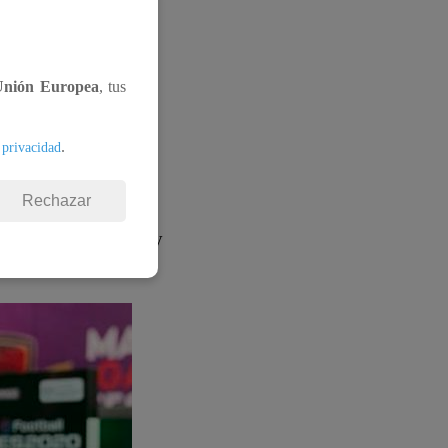
n un grupo de
Unión Europea
, tus
Abiertos
.
 privacidad
 por la empresa
Rechazar
itario de Deportes
y