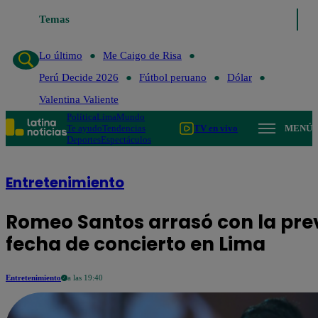
Temas
Lo último
Me Caigo de Risa
Perú
Lo último
Me Caigo de Risa
Perú Decide 2026
Fútbol peruano
Dólar
Valentina Valiente
Política
Lima
Mundo
Te ayudo
Tendencias
TV en vivo
MENÚ
Deportes
Espectáculos
Entretenimiento
Romeo Santos arrasó con la pr
fecha de concierto en Lima
Entretenimiento
a las 19:40