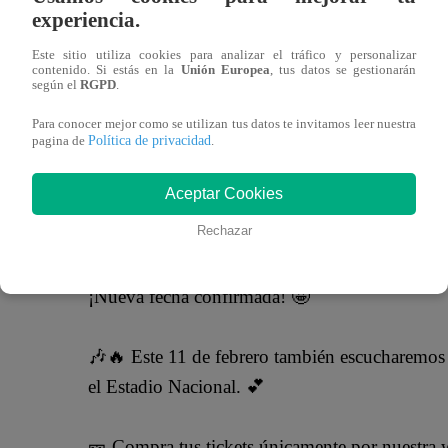
15 de noviembre 2022
experiencia.
Este sitio utiliza cookies para analizar el tráfico y personalizar
contenido. Si estás en la
Unión Europea
, tus datos se gestionarán
Romeo Santos arrasó con la preventa de entradas para su
según el
RGPD
.
40 minutos se vendió toda la preventa de tickets y en las 
Para conocer mejor como se utilizan tus datos te invitamos leer nuestra
primera presentación, programada para el próximo 10 de f
Política de privacidad
pagina de
.
En los primeros minutos de venta de entradas, la página 
Aceptar Cookies
fans que pelearon por un pase para ver en vivo al ‘Rey de
Rechazar
seguidores de Romeo la caída de la página fue soluciona
¡Nueva fecha confirmada! 🤩
🎶🔥 Este 11 de febrero también escucharemos
el Estadio Nacional. 💕
🎫 Compra tus tickets únicamente por nuestr