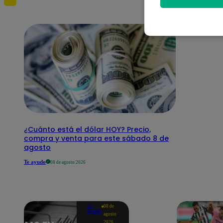
¿Cuánto está el dólar HOY? Precio,
compra y venta para este sábado 8 de
agosto
Te ayudo
08 de agosto 2026
Te
08 de
ayudo
agosto
2026