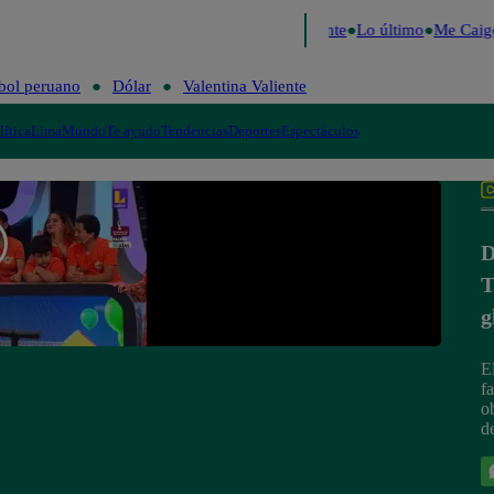
e 2026
Fútbol peruano
Dólar
Valentina Valiente
Lo último
Me Caigo
bol peruano
Dólar
Valentina Valiente
lítica
Lima
Mundo
Te ayudo
Tendencias
Deportes
Espectáculos
D
T
g
E
f
o
d