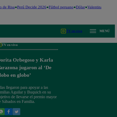
 de Risa
Perú Decide 2026
Fútbol peruano
Dólar
Valentina Valiente
TV en vivo
MENÚ
TV en vivo
orita Orbegoso y Karla
arazona jugaron al ‘De
lobo en globo’
llas llegaron para apoyar a las
amilias Aguilar y Buquich en su
bjetivo de llevarse el premio mayor
e Sábados en Familia.