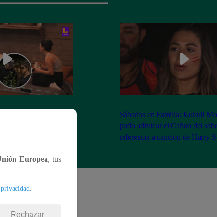
as Brivio comparó a la
Sábados en Familia: Kukuli Mo
 Stewart con Gene
pudo adivinar el Cañón del sabe
| Sábados en Familia
referencia a canción de Harry S
Unión Europea
, tus
.
 privacidad
Rechazar