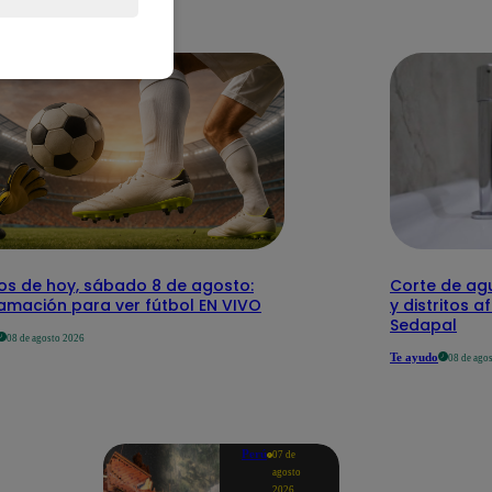
dos de hoy, sábado 8 de agosto:
Corte de agu
amación para ver fútbol EN VIVO
y distritos a
Sedapal
08 de agosto 2026
Te ayudo
08 de ago
Perú
07 de
agosto
2026