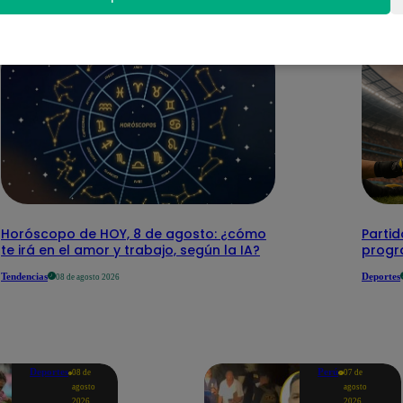
Horóscopo de HOY, 8 de agosto: ¿cómo
Parti
te irá en el amor y trabajo, según la IA?
progr
Tendencias
Deportes
08 de agosto 2026
Deportes
Perú
08 de
07 de
agosto
agosto
2026
2026