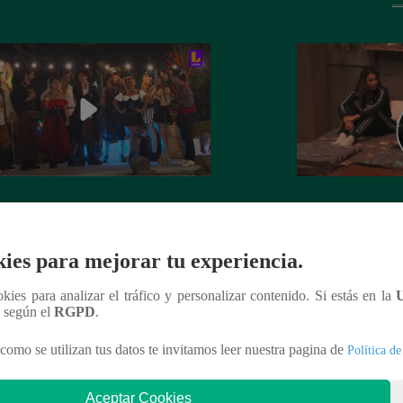
 el auto 0 km para la Familia
¡Igualitos!: Mathí
edo quedó en manos de Leslie
mascota de Leslie
rt: ¿Cómo le fue a la actriz en juego
Simmons de KISS 
ies para mejorar tu experiencia.
 de Sábados en Familia?
ookies para analizar el tráfico y personalizar contenido. Si estás en la
n según el
RGPD
.
como se utilizan tus datos te invitamos leer nuestra pagina de
Política de
nteresar
Aceptar Cookies