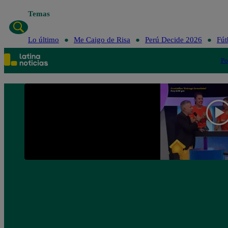
Temas
Lo último
Me Caigo de Risa
Perú Decid
Lo último
Me Caigo de Risa
Perú Decide 2026
Fút
Po