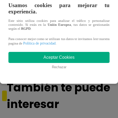
Usamos cookies para mejorar tu
experiencia.
Este sitio utiliza cookies para analizar el tráfico y personalizar
contenido. Si estás en la
Unión Europea
, tus datos se gestionarán
según el
RGPD
.
Sábados en Familia PROGRAMA
Ganar
Para conocer mejor como se utilizan tus datos te invitamos leer nuestra
COMPLETO: Sábado 13 de enero |
Escob
Política de privacidad
pagina de
.
LATINA
Stewa
final
Aceptar Cookies
Rechazar
También te puede
interesar