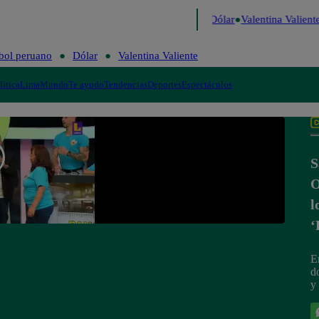
 de Risa
Perú Decide 2026
Fútbol peruano
Dólar
Valentina Valiente
bol peruano
Dólar
Valentina Valiente
lítica
Lima
Mundo
Te ayudo
Tendencias
Deportes
Espectáculos
S
O
l
‘
E
d
y