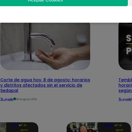
Corte de agua hoy, 8 de agosto: horarios
Temblo
y distritos afectados sin el servicio de
horari
Sedapal
según
Te ayudo
Te ayudo
08 de agosto 2026
Perú
Política
07 de
07 de
agosto
agosto