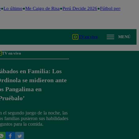
Lo último
Me Caigo de Risa
Perú Decide 2026
Fútbol peruano
Dóla
TV en vivo
MENÚ
TV en vivo
ábados en Familia: Los
rdinola se midieron ante
os Pangalima en
Pruébalo’
n el segundo juego de la noche, las
os familias pusieron sus habilidades
 gustos para la comida.