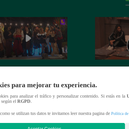
 el auto 0 km para la Familia
¡Igualitos!: Mathí
edo quedó en manos de Leslie
mascota de Leslie
ies para mejorar tu experiencia.
rt: ¿Cómo le fue a la actriz en juego
Simmons de KISS 
 de Sábados en Familia?
ookies para analizar el tráfico y personalizar contenido. Si estás en la
n según el
RGPD
.
como se utilizan tus datos te invitamos leer nuestra pagina de
Política de
nteresar
Aceptar Cookies