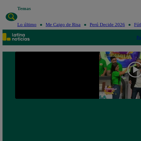
Temas
Lo último
Me Caigo
Lo último
Me Caigo de Risa
Perú Decide 2026
Fút
Po