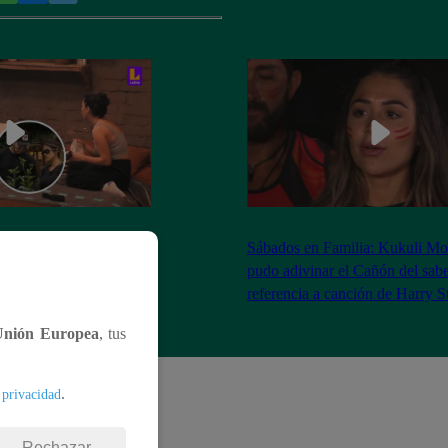
as Brivio comparó a la
Sábados en Familia: Kukuli Mo
 Stewart con Gene
pudo adivinar el Cañón del sabe
| Sábados en Familia
referencia a canción de Harry S
Unión Europea
, tus
.
 privacidad
Rechazar