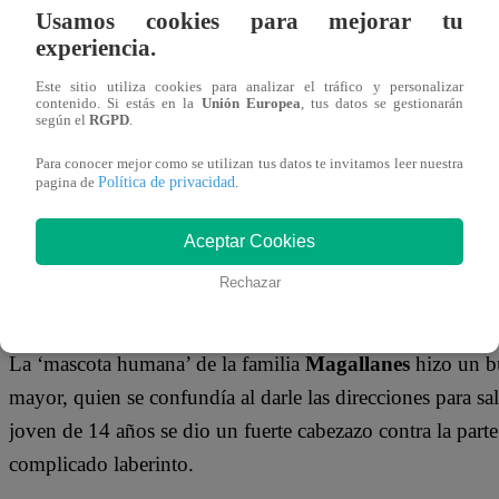
11 de noviembre 2023
Usamos cookies para mejorar tu
experiencia.
“
Sábados en Familia
“ continúa con los entretenidos jueg
Este sitio utiliza cookies para analizar el tráfico y personalizar
contenido. Si estás en la
Unión Europea
, tus datos se gestionarán
familias muy divertidas. En la emisión de hoy, el progra
según el
RGPD
.
queridas:
Dorita Orbegoso y Claudia Portocarrero
. El
Para conocer mejor como se utilizan tus datos te invitamos leer nuestra
Política de privacidad
Magallanes y Aguirre respectivamente.
pagina de
.
El primer juego de la noche fue uno de los más populare
Aceptar Cookies
esta etapa, los engreídos de la casa fueron los representan
Rechazar
dueños y debían recorrer el laberinto en el menor tiempo 
La ‘mascota humana’ de la familia
Magallanes
hizo un b
mayor, quien se confundía al darle las direcciones para sal
joven de 14 años se dio un fuerte cabezazo contra la parte 
complicado laberinto.