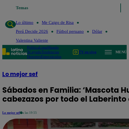
Temas
Lo último
Me Caigo de Risa
Lo último
Me Caigo de Risa
Perú Decide 2026
Fútbol peruano
Dólar
Valentina Valiente
Política
Lima
Mundo
Te ayudo
Tendencias
TV en vivo
MENÚ
Deportes
Espectáculos
Lo mejor sef
Sábados en Familia: ‘Mascota H
cabezazos por todo el Laberinto
Lo mejor sef
a las 19:55