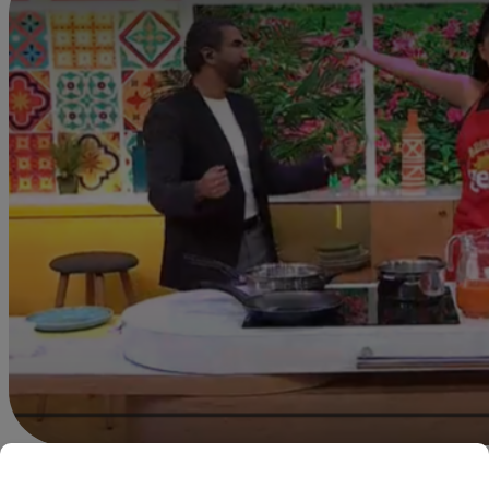
dleonardo@latina.pe