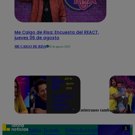
Me Caigo de Risa: Encuesta del REACT,
jueves 06 de agosto
ME CAIGO DE RISA
06 de agosto 2026
ME
06 de
CAIGO
agosto
DE
RISA
2026
"A Machuca
le dicen
'Árbol sin
ramas'...": El
Encuéntranos también en
chiste de
Yiddá
Eslava que
hizo
Teléfono: 219
X
explotar de
Política
Te ayudo
Política de privacidad
1000
risa a todos
Lima
Tendencias
Términos y condiciones