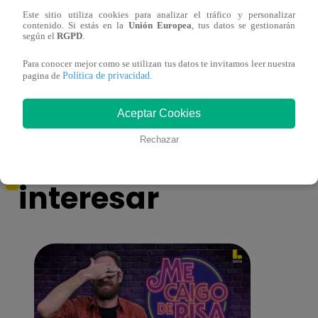
Patricia Barreto en Habla Serio: “Me
Sába
Este sitio utiliza cookies para analizar el tráfico y personalizar
contenido. Si estás en la
Unión Europea
, tus datos se gestionarán
dijeron ‘tenemos canje’ para las prótesis”
COMP
según el
RGPD
.
LAT
Para conocer mejor como se utilizan tus datos te invitamos leer nuestra
Política de privacidad
pagina de
.
Aceptar Cookies
También te puede
Rechazar
interesar