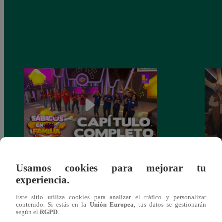
Sábados en Familia PROGRAMA
Ganar
Usamos cookies para mejorar tu
COMPLETO: Sábado 13 de enero |
Escob
experiencia.
LATINA
Stewa
final
Este sitio utiliza cookies para analizar el tráfico y personalizar
contenido. Si estás en la
Unión Europea
, tus datos se gestionarán
según el
RGPD
.