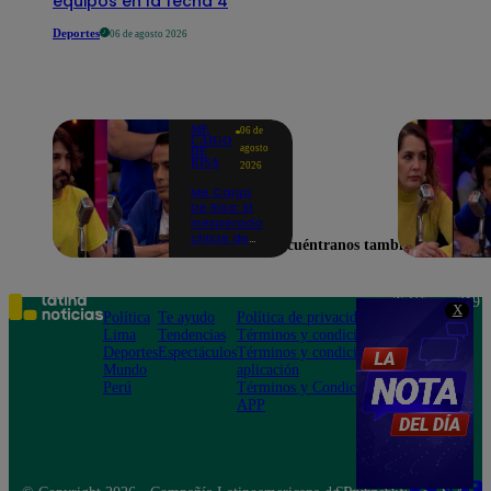
equipos en la fecha 4
Deportes
06 de agosto 2026
ME
06 de
CAIGO
agosto
DE
RISA
2026
Me Caigo
De Risa: El
inesperado
chiste de
Encuéntranos también en
tres actos
de Manuel
Gold que
hizo
Teléfono: 219
X
explotar a
Política
Te ayudo
Política de privacidad
1000
todo el set
Lima
Tendencias
Términos y condiciones
Av. San
Deportes
Espectáculos
Términos y condiciones
Felipe 968
Mundo
aplicación
Jesús María
Perú
Términos y Condiciones
APP