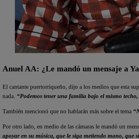
Anuel AA: ¿Le mandó un mensaje a Yail
El cantante puertorriqueño, dijo a los medios que esta supe
nada.
“Podemos tener una familia bajo el mismo techo, 
También mencionó que no hablarán más sobre el tema
“N
Por otro lado, en medio de las cámaras le mandó un mens
apoyar en su música, que le siga metiendo mano, que s