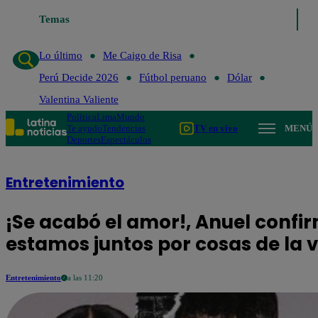
Temas
Lo último
Me Caigo de Risa
Lo último
Me Caigo de Risa
Perú Decide 2026
Fútbol peruano
Dólar
Valentina Valiente
Política
Lima
Mundo
Te ayudo
Tendencias
TV en vivo
MENÚ
Deportes
Espectáculos
Entretenimiento
¡Se acabó el amor!, Anuel confir
estamos juntos por cosas de la 
Entretenimiento
a las 11:20