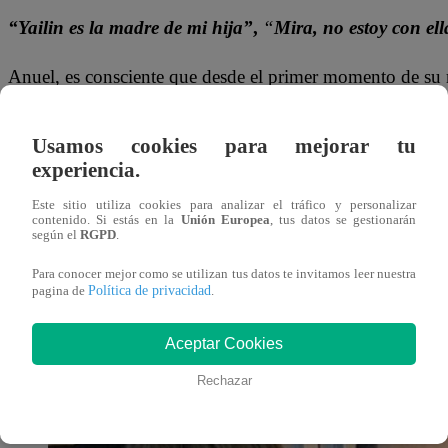
“Yailin es la madre de mi hija”
,
“
Mira, no estoy con ell
Anuel, es consciente que desde el primer momento de su r
para separarlos, pero dijo que los
motivos de su separaci
Usamos cookies para mejorar tu
Por otro lado el cantante de las
“23 preguntas”
, pidió a
experiencia.
madre de sus hija, asegurando que es una mujer
“Joseado
Este sitio utiliza cookies para analizar el tráfico y personalizar
se harán responsables de la hija que esperan.
contenido. Si estás en la
Unión Europea
, tus datos se gestionarán
según el
RGPD
.
“Va a vivir como una reina porque lamentablemente, pa
Para conocer mejor como se utilizan tus datos te invitamos leer nuestra
Política de privacidad
pagina de
.
Aceptar Cookies
Rechazar