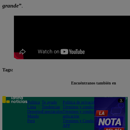
grande”
.
Tags:
Anuel AA
video
Encuéntranos también en
Teléfono: 219
X
Política
Te ayudo
Política de privacidad
1000
Lima
Tendencias
Términos y condiciones
Av. San
Deportes
Espectáculos
Términos y condiciones
Felipe 968
Mundo
aplicación
Jesús María
Perú
Términos y Condiciones
APP