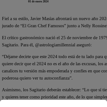
01 de enero 2024
Fiel a su estilo, Javier Masías afrontará un nuevo año 2
jurado de “El Gran Chef Famosos” junto a Nelly Rossin
El crítico gastronómico nació el 25 de noviembre de 1979
Sagitario. Para él, @astrologiamillennial aseguró:
“Déjame decirte que este 2024 todo está de tu lado para 
quiere decir que el 2024 no es el año de las excusas, los a
canalices tu versión más empoderada y confíes en que con
poderosa quiero ver tu autoconfianza”.
Asimismo, los Sagitario deberán establecer: “Lo que sí tien
y quieres tener como prioridad este año, de lo que simple
amor pueden tener una importancia especial también, así q