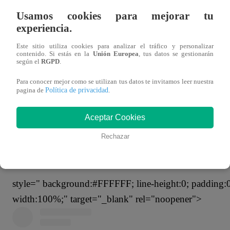
que quieres ahí. Todo el amor del mundo esta para ti, sólo
Usamos cookies para mejorar tu
imparable’”.
experiencia.
Este sitio utiliza cookies para analizar el tráfico y personalizar
contenido. Si estás en la
Unión Europea
, tus datos se gestionarán
Ver esta publicación en Instagram
según el
RGPD
.
data-instgrm-version="14" style=" background:#FFF; bo
Para conocer mejor como se utilizan tus datos te invitamos leer nuestra
Política de privacidad
pagina de
.
0 rgba(0,0,0,0.5),0 1px 10px 0 rgba(0,0,0,0.15); margi
padding:0; width:99.375%; width:-webkit-calc(100% - 2
Aceptar Cookies
Rechazar
Ver esta publicación en Instagram
style=" background:#FFFFFF; line-height:0; padding:0 0
width:100%;" target="_blank" rel="noopener">