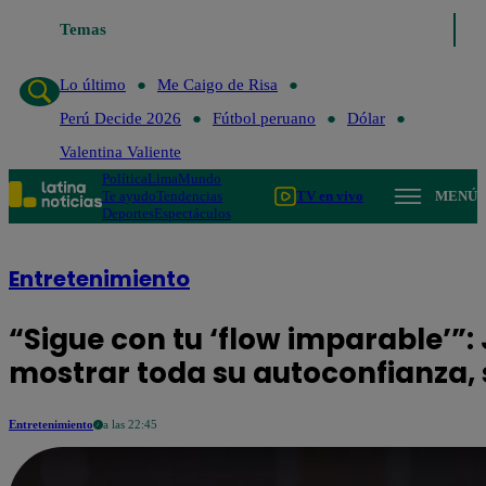
Temas
Lo último
Me Caigo de Risa
Perú Decide 
Lo último
Me Caigo de Risa
Perú Decide 2026
Fútbol peruano
Dólar
Valentina Valiente
Política
Lima
Mundo
Te ayudo
Tendencias
TV en vivo
MENÚ
Deportes
Espectáculos
Entretenimiento
“Sigue con tu ‘flow imparable’”:
mostrar toda su autoconfianza,
Entretenimiento
a las 22:45