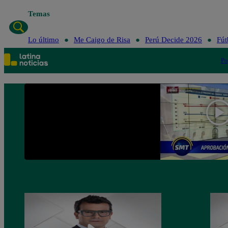
Temas
Lo último
Me Caigo de Risa
Perú Decide 2026
Fút
Po