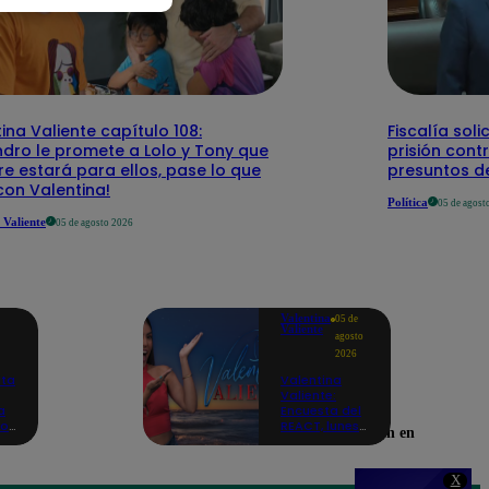
ina Valiente capítulo 108:
Fiscalía sol
ndro le promete a Lolo y Tony que
prisión con
e estará para ellos, pase lo que
presuntos de
con Valentina!
Política
05 de agost
 Valiente
05 de agosto 2026
Valentina
05 de
Valiente
agosto
2026
ita
Valentina
Valiente:
a
Encuesta del
ro
REACT, lunes
Encuéntranos también en
03 de agosto
os'
X