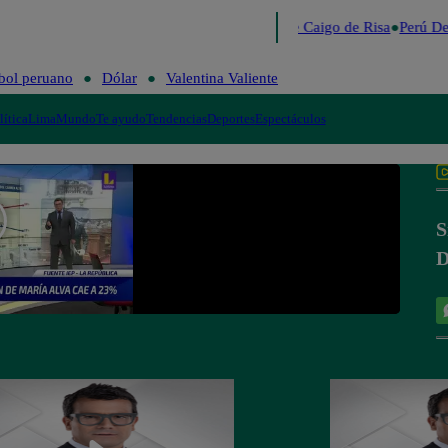
Lo último
Me Caigo de Risa
Perú De
bol peruano
Dólar
Valentina Valiente
lítica
Lima
Mundo
Te ayudo
Tendencias
Deportes
Espectáculos
S
D