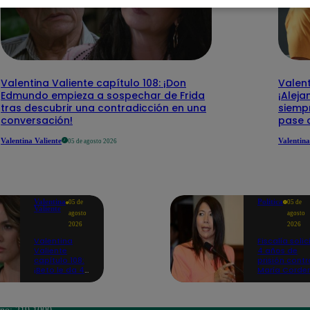
Valentina Valiente capítulo 108: ¡Don
Valent
Edmundo empieza a sospechar de Frida
¡Aleja
tras descubrir una contradicción en una
siempr
conversación!
pase 
Valentina Valiente
Valentina
05 de agosto 2026
Valentina
Política
05 de
05 de
Valiente
agosto
agosto
2026
2026
Valentina
Fiscalía solic
Valiente
4 años de
capítulo 108:
prisión contr
¡Beto le da 48
María Corde
horas a Frida
por caso
y Macarena
'Mochasueld
para
conseguir el