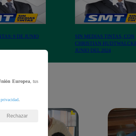
NTAS: 9 DE JUNIO
SIN MEDIAS TINTAS, CON
CHRISTIAN HUDTWALCKER
JUNIO DEL 2024
Unión Europea
, tus
.
 privacidad
Rechazar