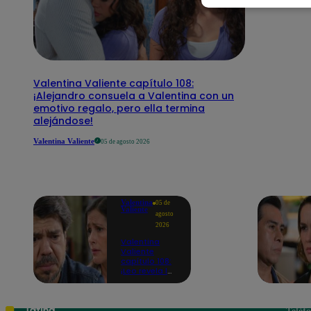
Valentina Valiente capítulo 108:
¡Alejandro consuela a Valentina con un
emotivo regalo, pero ella termina
alejándose!
Valentina Valiente
05 de agosto 2026
Valentina
05 de
Valiente
agosto
2026
Valentina
Valiente
capítulo 108:
¡Leo revela la
dolorosa
tragedia que
lo hizo
regresar al