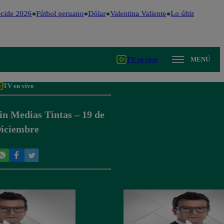
cide 2026
Fútbol peruano
Dólar
Valentina Valiente
Lo último
Me Cai
TV en vivo
MENÚ
TV en vivo
in Medias Tintas – 19 de
iciembre