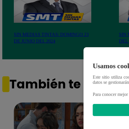
SIN MEDIAS TINTAS: DOMINGO 23
SIN 
DE JUNIO DEL 2024
DEL 
Usamos cook
Este sitio utiliza c
También te puede i
datos se gestionará
Para conocer mejor 