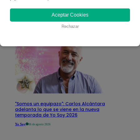
interesar
Aceptar Cookies
Rechazar
"Somos un equipazo": Carlos Alcántara
adelanta lo que se viene en la nueva
temporada de Yo Soy 2026
Yo Soy
06 de agosto 2026