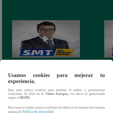
SIN MEDIAS TINTAS: DOMINGO 23
SIN 
DE JUNIO DEL 2024
DEL 
Usamos cookies para mejorar tu
experiencia.
Este sitio utiliza cookies para analizar el tráfico y personalizar
contenido. Si estás en la
Unión Europea
, tus datos se gestionarán
según el
RGPD
.
También te puede
Para conocer mejor como se utilizan tus datos te invitamos leer nuestra
Política de privacidad
pagina de
.