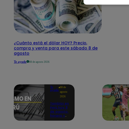
¿Cuánto está el dólar HOY? Precio,
compra y venta para este sábado 8 de
agosto
Te ayudo
08 de agosto 2026
Te
08 de
ayudo
agosto
2026
Temblor en
Perú hoy, 8
de agosto:
horario y
epicentro
del último
sismo,