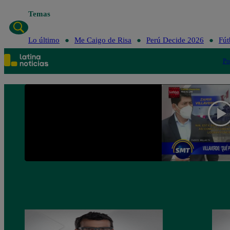
Temas
Lo último
Me Caigo de Risa
Perú Decide 2026
Fút
Po