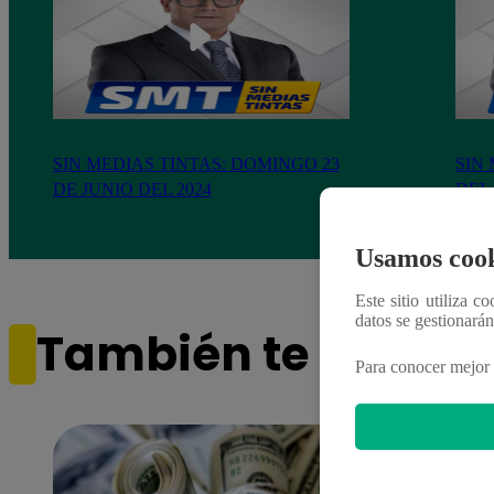
SIN MEDIAS TINTAS: DOMINGO 23
SIN 
DE JUNIO DEL 2024
DEL 
Usamos cook
Este sitio utiliza c
datos se gestionará
También te puede i
Para conocer mejor 