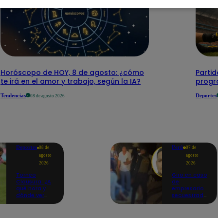
Horóscopo de HOY, 8 de agosto: ¿cómo
Parti
te irá en el amor y trabajo, según la IA?
progr
Tendencias
Deportes
08 de agosto 2026
Deportes
Perú
08 de
07 de
agosto
agosto
2026
2026
Torneo
Giro en caso
Clausura: ¿A
de
qué hora y
empresario
dónde ver
secuestrado
Sport Boys
y asesinado:
vs. Alianza
Habría sido
Lima por la
un ajuste de