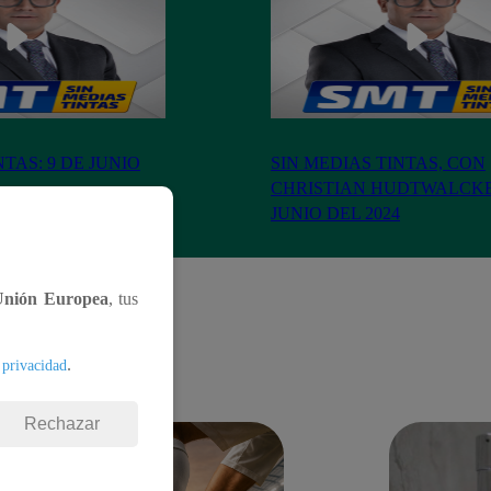
NTAS: 9 DE JUNIO
SIN MEDIAS TINTAS, CON
CHRISTIAN HUDTWALCKER
JUNIO DEL 2024
Unión Europea
, tus
.
 privacidad
Rechazar