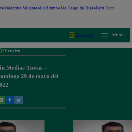
Valentina Valiente
Lo último
Me Caigo de Risa
Perú Decide 2026
F
TV en vivo
MENÚ
TV en vivo
in Medias Tintas –
omingo 29 de mayo del
022