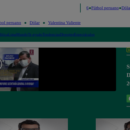
Lo último
Me Caigo de Risa
Perú Decide 2026
Fútbol peruano
Dólar
bol peruano
Dólar
Valentina Valiente
lítica
Lima
Mundo
Te ayudo
Tendencias
Deportes
Espectáculos
S
D
2