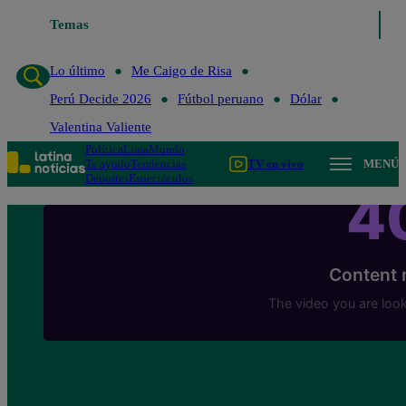
Temas
Lo último
Me Caigo de 
Lo último
Me Caigo de Risa
Perú Decide 2026
Fútbol peruano
Dólar
Valentina Valiente
Política
Lima
Mundo
Te ayudo
Tendencias
TV en vivo
MENÚ
Deportes
Espectáculos