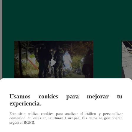
Usamos cookies para mejorar tu
Tragedia en el Vraem: Sobreviviente a
Miniv
experiencia.
intervención dio negativo en examen de
tripl
drogas
Este sitio utiliza cookies para analizar el tráfico y personalizar
contenido. Si estás en la
Unión Europea
, tus datos se gestionarán
según el
RGPD
.