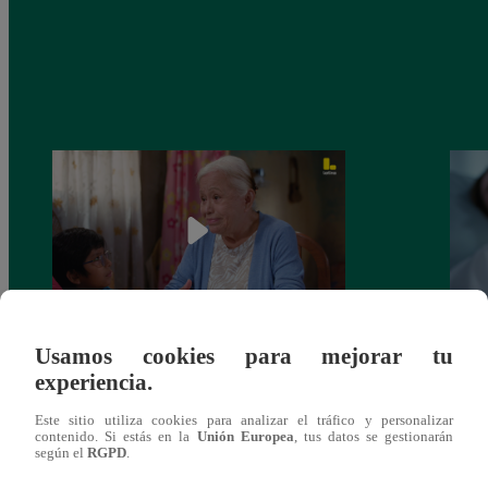
Usamos cookies para mejorar tu
Valentina Valiente capítulo 43: ¡Dolores
Valen
experiencia.
toma una difícil decisión por el futuro de
despi
sus nietos!
Este sitio utiliza cookies para analizar el tráfico y personalizar
contenido. Si estás en la
Unión Europea
, tus datos se gestionarán
según el
RGPD
.