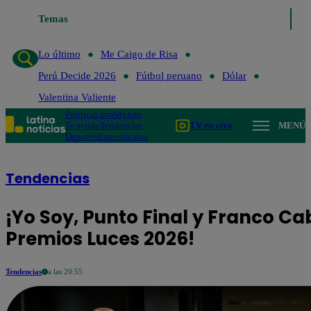
Temas
Lo último
Me 
Lo último
Me Caigo de Risa
Perú Decide 2026
Fútbol peruano
Dólar
Valentina Valiente
Política
Lima
Mundo
Te ayudo
Tendencias
TV en vivo
MENÚ
Deportes
Espectáculos
Tendencias
¡Yo Soy, Punto Final y Franco Ca
Premios Luces 2026!
Tendencias
a las 20:55