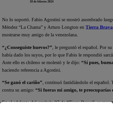
18 de febrero 2024
No lo soportó. Fabio Agostini se mostró asombrado luego 
Méndez “La Chama” y Arturo Longton en
Tierra Brava
mostrarse muy amigo de la venezolana.
“¿Conseguiste huevos?”
, le preguntó el español. Por s
había dado los suyos, por lo que Fabio le respondió sarc
Ante ello es chileno se molestó y le dijo:
“Sí pues, buena
haciendo referencia a Agostini.
“Se ganó el cariño”
, continuó fastidiándolo el español.
contra su amigo:
“Si fueras mi amigo, te preocuparías
En el adelanto del capítulo 97 de “Tierra Brava”, se muest
de Arturo Longton. Mientras que, por su lado, La Chama 