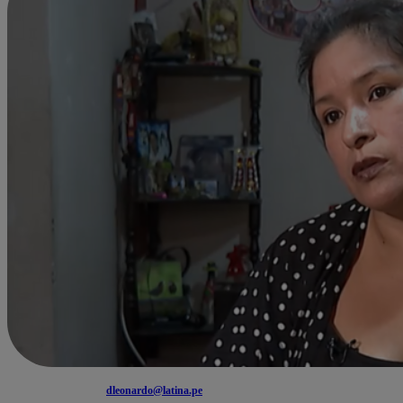
dleonardo@latina.pe