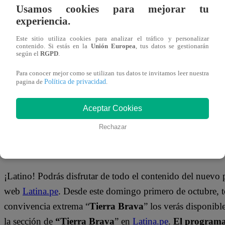
Usamos cookies para mejorar tu
está intentando romper su amistad.
experiencia.
Mira el momento que se vivió en “Tierra Brava” dándole c
Este sitio utiliza cookies para analizar el tráfico y personalizar
contenido. Si estás en la
Unión Europea
, tus datos se gestionarán
según el
RGPD
.
Para conocer mejor como se utilizan tus datos te invitamos leer nuestra
Política de privacidad
pagina de
.
Aceptar Cookies
Rechazar
¿Dónde ver todos los capítulos?
¡Latino! Podrás disfrutar de todo el contenido del nuevo
web
Latina.pe
. Desde este domingo primero de octubre, 
convivencia extrema “
Tierra Brava
” los verás disponib
la sección de
“Tierra Brava
” en
Latina.pe
.
El programa 