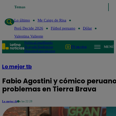
Lo último
Temas
Me Caigo de Risa
Perú Decide 2026
Fútbol peruano
Lo último
Me Caigo de Risa
Perú Decide 2026
Fútbol peruano
Dólar
Valentina Valiente
Política
Lima
Mundo
Te ayudo
Tendencias
TV en vivo
MENÚ
Deportes
Espectáculos
Lo mejor tb
Fabio Agostini y cómico peruano
problemas en Tierra Brava
Lo mejor tb
a las 22:28