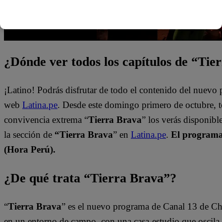
¿Dónde ver todos los capítulos de “Tie
¡Latino! Podrás disfrutar de todo el contenido del nuevo
web
Latina.pe
. Desde este domingo primero de octubre, 
convivencia extrema “
Tierra Brava
” los verás disponib
la sección de
“Tierra Brava
” en
Latina.pe
.
El programa 
(Hora Perú).
¿De qué trata “Tierra Brava”?
“
Tierra Brava
” es el nuevo programa de Canal 13 de Ch
en un entorno de campo, con una casa-estudio que oscila e