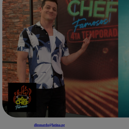
dleonardo@latina.pe