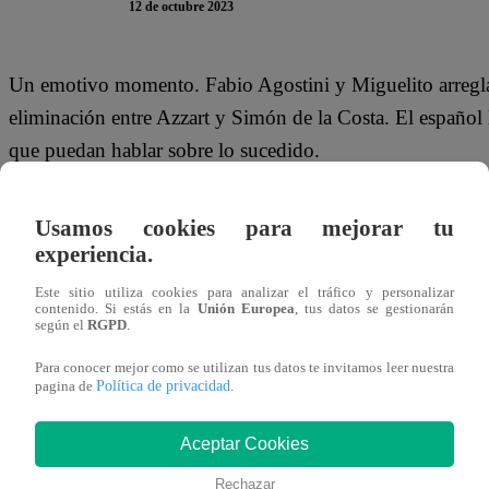
12 de octubre 2023
Un emotivo momento. Fabio Agostini y Miguelito arregla
eliminación entre Azzart y Simón de la Costa. El español 
que puedan hablar sobre lo sucedido.
El español comenzó increpándole a Miguelito: “El otro día
Usamos cookies para mejorar tu
por ello que el peruano le dijo: “Te pido disculpas”. Ello
experiencia.
molestado del uno y del otro.
Este sitio utiliza cookies para analizar el tráfico y personalizar
contenido. Si estás en la
Unión Europea
, tus datos se gestionarán
El momento acabó en un emotivo abrazo entre ambos part
según el
RGPD
.
Para conocer mejor como se utilizan tus datos te invitamos leer nuestra
Mira el momento que se vivió en “Tierra Brava” dándole c
Política de privacidad
pagina de
.
Aceptar Cookies
Rechazar