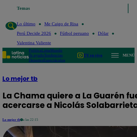
Temas
Lo último
Me Caigo de 
Lo último
Me Caigo de Risa
Perú Decide 2026
Fútbol peruano
Dólar
Valentina Valiente
Política
Lima
Mundo
Te ayudo
Tendencias
TV en vivo
MENÚ
Deportes
Espectáculos
Lo mejor tb
La Chama quiere a La Guarén fue
acercarse a Nicolás Solabarriet
Lo mejor tb
a las 22:15