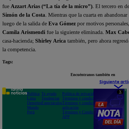
fue
Azzart Arias (“La tía de la micro”)
. El tercero en 
Simón de la Costa
. Mientras que la cuarta en abandonar 
luego de la salida de
Eva Gómez
por motivos personales
Camila Arismendi
fue la siguiente eliminada.
Max Cabez
casa-hacienda;
Shirley Arica
también, pero ahora regresó
la competencia.
Tags:
destacada minuto
Tierra Brava
Encuéntranos también en
Siguiente artí
Teléfono: 219
X
Política
Te ayudo
Política de privacidad
1000
Lima
Tendencias
Términos y condiciones
Av. San
Deportes
Espectáculos
Términos y condiciones
Felipe 968
Mundo
aplicación
Jesús María
Perú
Términos y Condiciones
APP