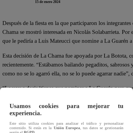
15 de enero 2024
Después de la fiesta en la que participaron los integrantes
Chama se mostró interesada en Nicolás Solabarrieta. Por e
que le pediría a Luis Mateucci que nomine a La Guarén 
Esta decisión de La Chama fue apoyada por La Botota, c
recientemente. “Estábamos bailando pegaditos, sabrosos y 
como no se lo agarró ella, no se lo puede agarrar nadie”
“Le voy a decir ‘tienes que nominar a La Guarén para q
el Nicolás”, agregó La Botota.
Usamos cookies para mejorar tu
Mira el momento que se vivió en “Tierra Brava” dándole c
experiencia.
Este sitio utiliza cookies para analizar el tráfico y personalizar
contenido. Si estás en la
Unión Europea
, tus datos se gestionarán
según el
RGPD
.