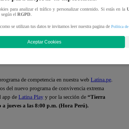
ookies para analizar el tráfico y personalizar contenido. Si estás en la
n según el
RGPD
.
como se utilizan tus datos te invitamos leer nuestra pagina de
Política de
Aceptar Cookies
o programa de competencia en nuestra web
Latina.pe
.
ulos del nuevo programa de convivencia extrema
el app de
Latina Play
y por la sección de
“Tierra
a jueves a las 8:00 p.m. (Hora Perú).