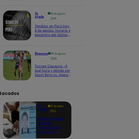
Te
08 de agosto
ayudo
2026
Temblor en Perú hoy,
8 de agosto: horario y
epicentro del último
sismo, según IGP
Deportes
08 de agosto
2026
Torneo Clausura: ¿A
qué hora y dónde ver
Sport Boys vs. Alianza
Lima por la fecha 4?
tacados
Te
26 de mayo
ayudo
2025
Revisa si tienes
deudas
consultando
con tu DNI:
aquí los