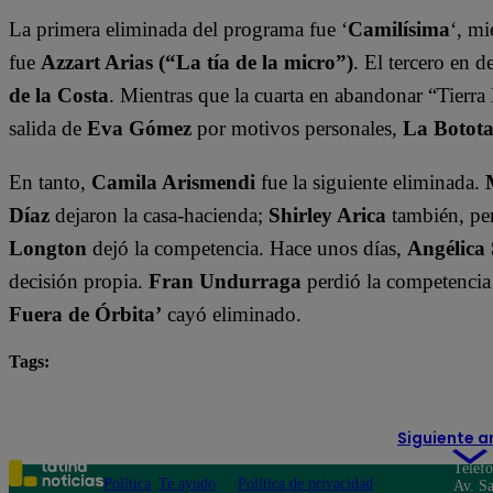
La primera eliminada del programa fue ‘
Camilísima
‘, mi
fue
Azzart Arias (“La tía de la micro”)
. El tercero en 
de la Costa
. Mientras que la cuarta en abandonar “Tierra 
salida de
Eva Gómez
por motivos personales,
La Botot
En tanto,
Camila Arismendi
fue la siguiente eliminada.
Díaz
dejaron la casa-hacienda;
Shirley Arica
también, per
Longton
dejó la competencia. Hace unos días,
Angélica
decisión propia.
Fran Undurraga
perdió la competencia
Fuera de Órbita’
cayó eliminado.
Tags:
Botota
destacada minuto
Tierra Brava
Siguiente a
Teléf
Política
Te ayudo
Política de privacidad
Av. Sa