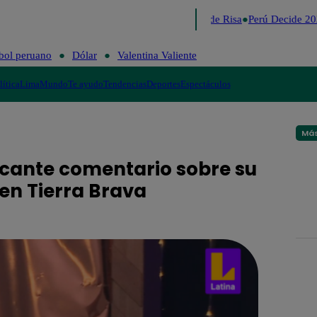
Lo último
Me Caigo de Risa
Perú Decide 202
bol peruano
Dólar
Valentina Valiente
lítica
Lima
Mundo
Te ayudo
Tendencias
Deportes
Espectáculos
Más
picante comentario sobre su
en Tierra Brava