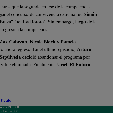
entras que la segunda en irse de la competencia
dejar el concurso de convivencia extrema fue
Simón
Brava” fue ‘
La Botota
‘. Sin embargo, luego de la
a
regresó a la competencia.
Max Cabezón, Nicole Block y Pamela
o ahora regresó. En el último episodio,
Arturo
 Sepúlveda
decidió abandonar el programa por
 y fue eliminada. Finalmente,
Uriel ‘El Futuro
rtículo
ono: 219 1000
n Felipe 968