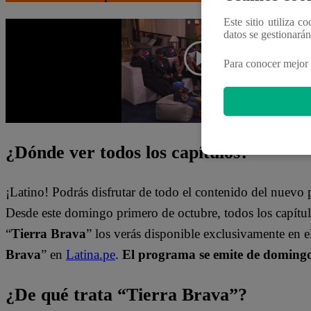
Este sitio utiliza c
datos se gestionará
Para conocer mejor 
¿Dónde ver todos los capítulos?
¡Latino! Podrás disfrutar de todo el contenido del nuev
Desde este domingo primero de octubre, todos los capít
“
Tierra Brava
” los verás disponible exclusivamente en 
Brava
” en
Latina.pe
.
El programa se emite de domingo 
¿De qué trata “Tierra Brava”?