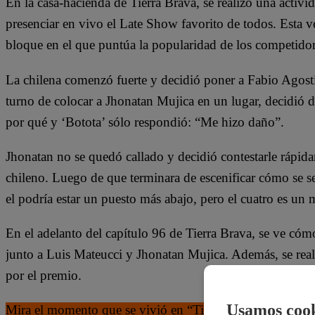
En la casa-hacienda de Tierra Brava, se realizó una activi
presenciar en vivo el Late Show favorito de todos. Esta 
bloque en el que puntúa la popularidad de los competidor
La chilena comenzó fuerte y decidió poner a Fabio Agosti
turno de colocar a Jhonatan Mujica en un lugar, decidió d
por qué y ‘Botota’ sólo respondió: “Me hizo daño”.
Jhonatan no se quedó callado y decidió contestarle rápida
chileno. Luego de que terminara de escenificar cómo se se
el podría estar un puesto más abajo, pero el cuatro es u
En el adelanto del capítulo 96 de Tierra Brava, se ve cóm
junto a Luis Mateucci y Jhonatan Mujica. Además, se reali
por el premio.
Usamos cook
Mira el momento que se vivió en “Tierra Brava” dándole c