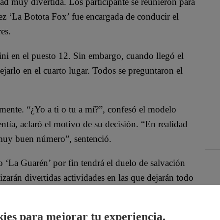
dad muy divertida. Los participante se reunieron para
vez ‘La Botota Fox’ fue encargada de conducir el
es.
ni en el puesto 12. Sin embargo, cuando llegó el
ejarlo en el cuarto lugar. Todos se preguntaron el
mente. “¿Yo a ti o tu a mí?”, confesó el modelo
ntía, aclaró el motivo de su decisión. “En realidad
n muy buen número”, sentenció.
o ‘La Guarén’ por fin tendrá el duelo de salvación
zarán divertidas actividades en las que dejarán todo
ies para mejorar tu experiencia.
lic al video: