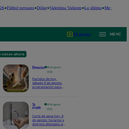
6
Fútbol peruano
Dólar
Valentina Valiente
Lo último
Me Caigo de R
TV en vivo
MENÚ
 vistos ahora
Deportes
08 de agosto
2026
Partidos de hoy,
sábado 8 de agosto:
programación para
ver fútbol EN VIVO
Te
08 de agosto
ayudo
2026
Corte de agua hoy, 8
de agosto: horarios y
distritos afectados sin
el servicio de Sedapal