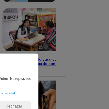
detalles
Revisa con tu DNI si tu casa califica
como pobre, de acuerdo con el Sisfoh
Te ayudo
25 de mayo 2026
Unión Europea
, tus
.
 privacidad
Rechazar