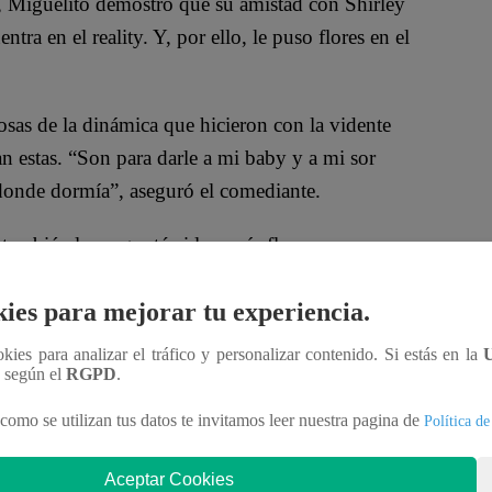
, Miguelito demostró que su amistad con Shirley
tra en el reality. Y, por ello, le puso flores en el
osas de la dinámica que hicieron con la vidente
n estas. “Son para darle a mi baby y a mi sor
n donde dormía”, aseguró el comediante.
ambién le preguntó si le ponía flores a su esposa e
ies para mejorar tu experiencia.
lic al video:
ookies para analizar el tráfico y personalizar contenido. Si estás en la
n según el
RGPD
.
como se utilizan tus datos te invitamos leer nuestra pagina de
Política de
Aceptar Cookies