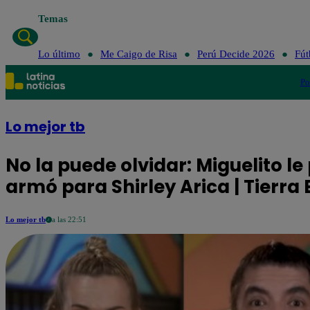
Temas
Lo último
Me Caigo de Risa
Perú
Lo último
Me Caigo de Risa
Perú Decide 2026
Fút
Po
Lo mejor tb
No la puede olvidar: Miguelito le 
armó para Shirley Arica | Tierra
Lo mejor tb
a las 22:51