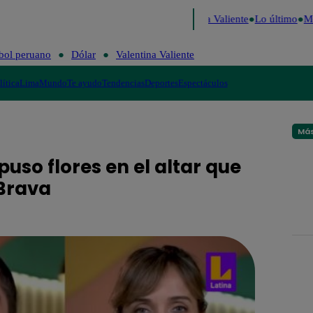
 Decide 2026
Fútbol peruano
Dólar
Valentina Valiente
Lo último
Me 
bol peruano
Dólar
Valentina Valiente
lítica
Lima
Mundo
Te ayudo
Tendencias
Deportes
Espectáculos
Más
puso flores en el altar que
 Brava