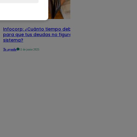
Infocorp: ¿Cuánto tiempo debe pasar
para que tus deudas no figuren en su
sistema?
Te ayudo
11 de junio 2025