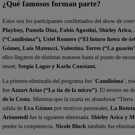
¿Qué famosos forman parte?
Estos son los participantes confirmados del show de con
Playboy, Pamela Díaz, Fabio Agostini, Shirley Arica
(“Camilísima”), Uriel Romero (“El futuro fuera de órb
Gómez, Luis Mateucci, Valentina Torres (“La guarén
ellos llegaron de distintas maneras hasta el punto de enc
resort,
Sergio Lagos y Karla Constant.
La primera eliminada del programa fue ‘
Camilísima
‘, mi
fue
Azzart Arias (“La tía de la micro”)
. El tercero en 
de la Costa
. Mientras que la cuarta en abandonar “Tierra 
salida de
Eva Gómez
por motivos personales,
La Botot
Arismendi
fue la siguiente eliminada.
Shirley Arica y 
perder la competencia.
Nicole Block
también fue eliminad