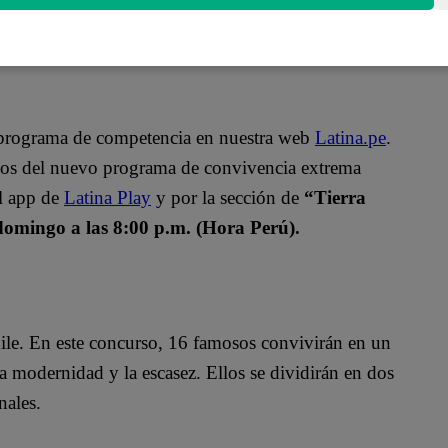
o programa de competencia en nuestra web
Latina.pe
.
ulos del nuevo programa de convivencia extrema
el app de
Latina Play
y por la sección de
“Tierra
domingo a las 8:00 p.m. (Hora Perú).
ile. En este concurso, 16 famosos convivirán en un
a modernidad y la escasez. Ellos se dividirán en dos
nales.