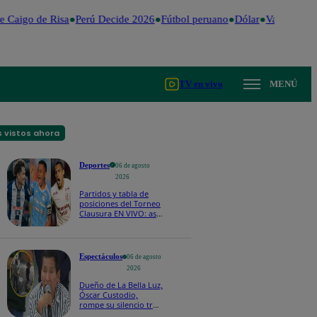
Caigo de Risa
Perú Decide 2026
Fútbol peruano
Dólar
Valentina Val
TV en vivo
MENÚ
 vistos ahora
Deportes
06 de agosto
2026
Partidos y tabla de
posiciones del Torneo
Clausura EN VIVO: así
van los equipos en la
fecha 4
Espectáculos
06 de agosto
2026
Dueño de La Bella Luz,
Óscar Custodio,
rompe su silencio tras
denuncia de acoso de