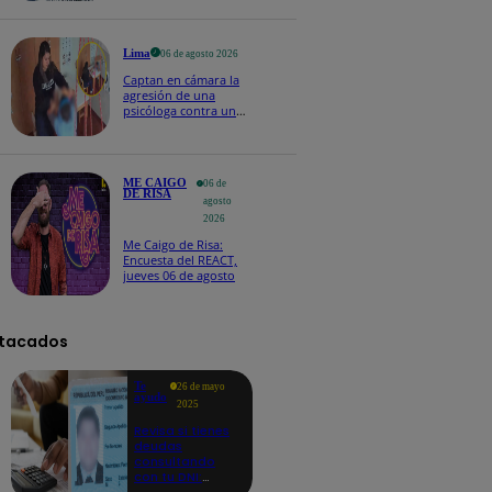
Naldy Saldaña
Lima
06 de agosto 2026
Captan en cámara la
agresión de una
psicóloga contra un
niño con autismo:
madre denuncia
maltratos contínuos
ME CAIGO
06 de
DE RISA
agosto
2026
Me Caigo de Risa:
Encuesta del REACT,
jueves 06 de agosto
tacados
Te
26 de mayo
ayudo
2025
Revisa si tienes
deudas
consultando
con tu DNI:
aquí los