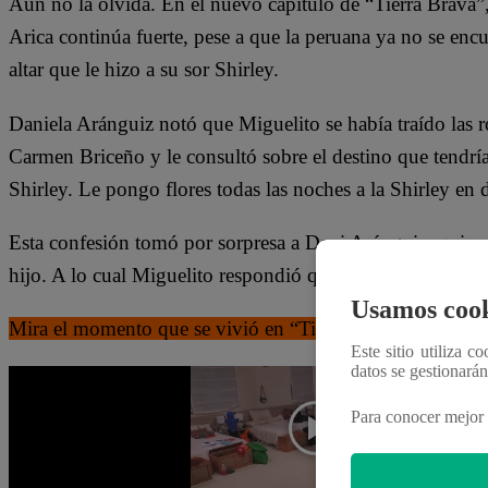
Aún no la olvida. En el nuevo capítulo de “Tierra Brava”
Arica continúa fuerte, pese a que la peruana ya no se encuen
altar que le hizo a su sor Shirley.
Daniela Aránguiz notó que Miguelito se había traído las r
Carmen Briceño y le consultó sobre el destino que tendría
Shirley. Le pongo flores todas las noches a la Shirley e
Esta confesión tomó por sorpresa a Dani Aránguiz, quien t
hijo. A lo cual Miguelito respondió que sí.
Usamos cook
Mira el momento que se vivió en “Tierra Brava” dándole c
Este sitio utiliza c
datos se gestionará
Para conocer mejor 