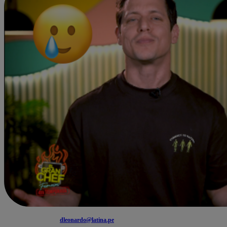
dleonardo@latina.pe