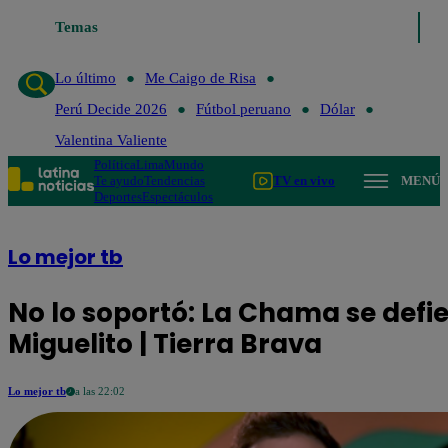
Temas
Lo último
Me Caigo de Risa
Perú D
Lo último
Me Caigo de Risa
Perú Decide 2026
Fútbol peruano
Dólar
Valentina Valiente
Política
Lima
Mundo
Te ayudo
Tendencias
TV en vivo
MENÚ
Deportes
Espectáculos
Lo mejor tb
No lo soportó: La Chama se def
Miguelito | Tierra Brava
Lo mejor tb
a las 22:02