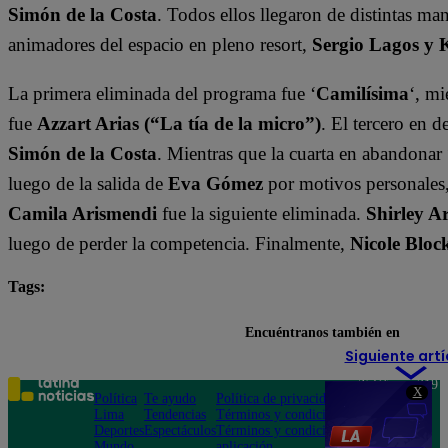
Simón de la Costa
. Todos ellos llegaron de distintas ma
animadores del espacio en pleno resort,
Sergio Lagos y 
La primera eliminada del programa fue ‘
Camilísima
‘, mi
fue
Azzart Arias (“La tía de la micro”)
. El tercero en 
Simón de la Costa
. Mientras que la cuarta en abandonar 
luego de la salida de
Eva Gómez
por motivos personales
Camila Arismendi
fue la siguiente eliminada.
Shirley A
luego de perder la competencia. Finalmente,
Nicole Bloc
Tags:
destacada minuto
Tierra Brava
Encuéntranos también en
Siguiente artí
Teléfono: 219
X
Política
Te ayudo
Política de privacidad
1000
Lima
Tendencias
Términos y condiciones
Av. San
Deportes
Espectáculos
Términos y condiciones
Felipe 968
Mundo
aplicación