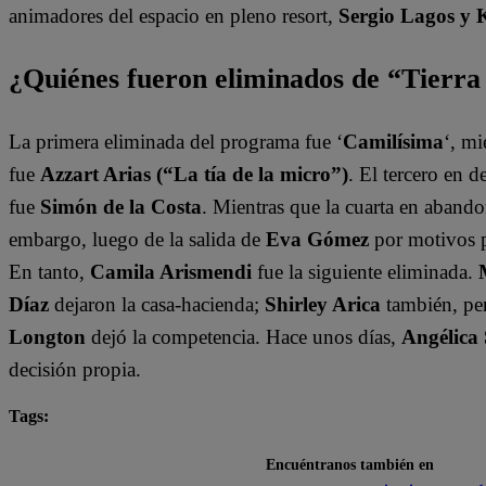
animadores del espacio en pleno resort,
Sergio Lagos y 
¿Quiénes fueron eliminados de “Tierr
La primera eliminada del programa fue ‘
Camilísima
‘, mi
fue
Azzart Arias (“La tía de la micro”)
. El tercero en 
fue
Simón de la Costa
. Mientras que la cuarta en abando
embargo, luego de la salida de
Eva Gómez
por motivos 
En tanto,
Camila Arismendi
fue la siguiente eliminada.
Díaz
dejaron la casa-hacienda;
Shirley Arica
también, per
Longton
dejó la competencia. Hace unos días,
Angélica
decisión propia.
Tags:
Arturo Longton
destacada minuto
Shirley Arica
Encuéntranos también en