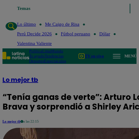
Temas
Lo último
Me Caigo de Ris
Lo último
Me Caigo de Risa
Perú Decide 2026
Fútbol peruano
Dólar
Valentina Valiente
Política
Lima
Mundo
Te ayudo
Tendencias
TV en vivo
MENÚ
Deportes
Espectáculos
Lo mejor tb
“Tenía ganas de verte”: Arturo L
Brava y sorprendió a Shirley Ari
Lo mejor tb
a las 22:15