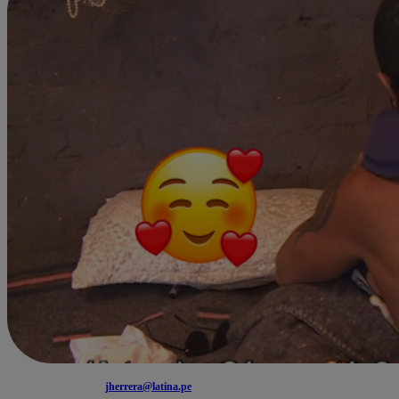
jherrera@latina.pe