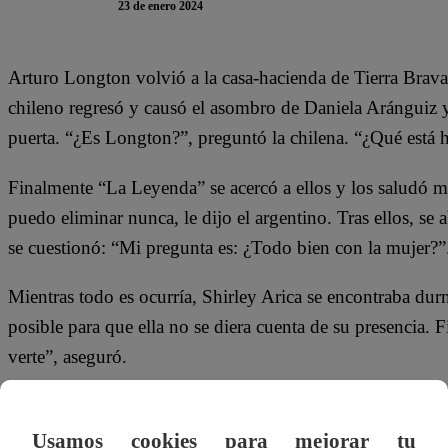
23 de enero 2024
Arturo Longton volvió a la casa-hacienda de Tierra Brava
chileno regresó y causó el asombro de Daniela Aránguiz y
puerta. “¿Es Longton?”, preguntó la chilena. “¿Qué está 
Finalmente “La Leyenda” se acercó a ellos y los saludó 
puedo eliminar nunca, le dijo el argentino. Tras ellos, s
se cuestionó: “Mi pregunta es: ¿Todo bien con la mujer?”
Mientras todo es ocurría, Shirley Arica se encontraba du
posible para que ella no se diera cuenta de su presencia. 
verte”, aseguró.
En el capítulo 80 de Tierra Brava, se vivirán momentos s
Undurraga se enfrentarán en el duelo de eliminación. Ad
Usamos cookies para mejorar tu