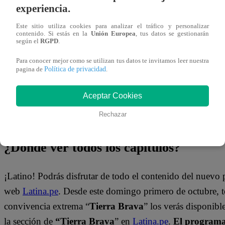
experiencia.
y generará gran asombro entre los participantes.
Este sitio utiliza cookies para analizar el tráfico y personalizar
Mira el momento que se vivió en “Tierra Brava” dándole c
contenido. Si estás en la
Unión Europea
, tus datos se gestionarán
según el
RGPD
.
Para conocer mejor como se utilizan tus datos te invitamos leer nuestra
Política de privacidad
pagina de
.
Aceptar Cookies
Rechazar
¿Dónde ver todos los capítulos?
¡Latino! Podrás disfrutar de todo el contenido del nuevo
web
Latina.pe
. Desde este domingo primero de octubre, 
convivencia extrema “
Tierra Brava
” los verás disponib
la sección de
“Tierra Brava
” en
Latina.pe
.
El programa 