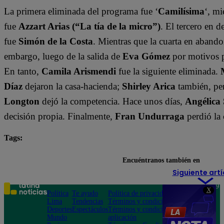
La primera eliminada del programa fue ‘
Camilísima
‘, mi
fue
Azzart Arias (“La tía de la micro”)
. El tercero en 
fue
Simón de la Costa
. Mientras que la cuarta en abando
embargo, luego de la salida de
Eva Gómez
por motivos 
En tanto,
Camila Arismendi
fue la siguiente eliminada.
Díaz
dejaron la casa-hacienda;
Shirley Arica
también, per
Longton
dejó la competencia. Hace unos días,
Angélica
decisión propia. Finalmente,
Fran Undurraga
perdió la
Tags:
destacada minuto
Tierra Brava
Encuéntranos también en
Siguiente artí
Teléfono: 219
X
Política
Te ayudo
Política de privacidad
1000
Lima
Tendencias
Términos y condiciones
Av. San
Deportes
Espectáculos
Términos y condiciones
Felipe 968
Mundo
aplicación
Jesús María