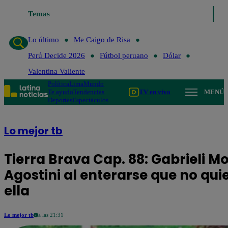
Temas
Lo último
Me Caigo de Risa
Perú Decid
Lo último
Me Caigo de Risa
Perú Decide 2026
Fútbol peruano
Dólar
Valentina Valiente
Política
Lima
Mundo
Te ayudo
Tendencias
TV en vivo
MENÚ
Deportes
Espectáculos
Lo mejor tb
Tierra Brava Cap. 88: Gabrieli M
Agostini al enterarse que no qui
ella
Lo mejor tb
a las 21:31