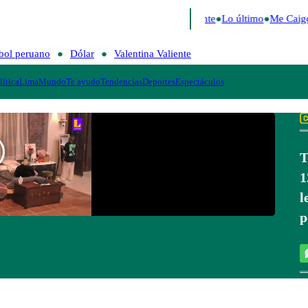
e 2026
Fútbol peruano
Dólar
Valentina Valiente
Lo último
Me Caigo
bol peruano
Dólar
Valentina Valiente
lítica
Lima
Mundo
Te ayudo
Tendencias
Deportes
Espectáculos
T
1
l
p