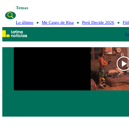
Temas
Lo último
Me Caigo de Risa
Perú Decid
Lo último
Me Caigo de Risa
Perú Decide 2026
Fút
Po