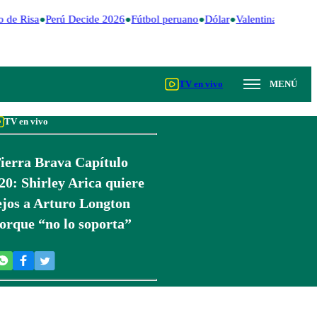
 de Risa
Perú Decide 2026
Fútbol peruano
Dólar
Valentina Valiente
TV en vivo
MENÚ
TV en vivo
ierra Brava Capítulo
20: Shirley Arica quiere
ejos a Arturo Longton
orque “no lo soporta”