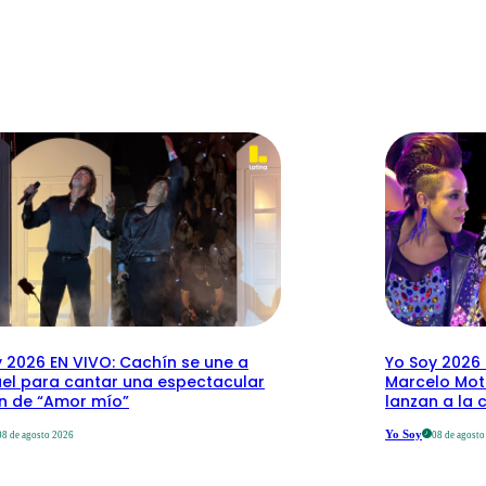
 2026 EN VIVO: Cachín se une a
Yo Soy 2026 
el para cantar una espectacular
Marcelo Mott
ón de “Amor mío”
lanzan a la 
Yo Soy
08 de agosto 2026
08 de agost