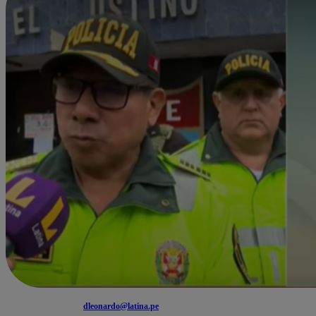
dleonardo@latina.pe