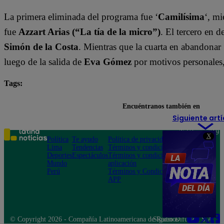
La primera eliminada del programa fue ‘
Camilísima
‘, mi
fue
Azzart Arias (“La tía de la micro”)
. El tercero en 
Simón de la Costa
. Mientras que la cuarta en abandonar 
luego de la salida de
Eva Gómez
por motivos personales
Tags:
destacada minuto
Tierra Brava
Encuéntranos también en
Siguiente artí
Teléfono: 219
X
Política
Te ayudo
Política de privacidad
1000
Lima
Tendencias
Términos y condiciones
Av. San
Deportes
Espectáculos
Términos y condiciones
Felipe 968
Mundo
aplicación
Jesús María
Perú
Términos y Condiciones
APP
© Copyright 2026 - Compañía Latinoamericana de Radio Difusión S.A.
Síguenos