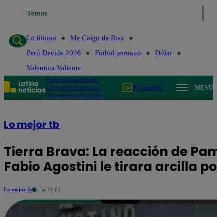
Temas
Lo último
Me Caigo de R
Lo último
Me Caigo de Risa
Perú Decide 2026
Fútbol peruano
Dólar
Valentina Valiente
Política
Lima
Mundo
Te ayudo
Tendencias
TV en vivo
MENÚ
Deportes
Espectáculos
Lo mejor tb
Tierra Brava: La reacción de Pa
Fabio Agostini le tirara arcilla p
Lo mejor tb
a las 21:01