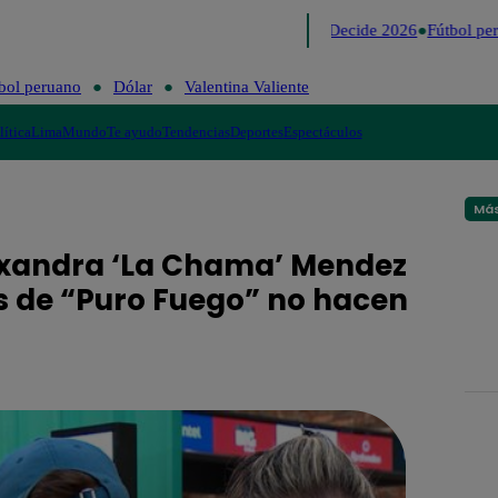
Lo último
Me Caigo de Risa
Perú Decide 2026
Fútbol per
bol peruano
Dólar
Valentina Valiente
lítica
Lima
Mundo
Te ayudo
Tendencias
Deportes
Espectáculos
Más
lexandra ‘La Chama’ Mendez
 de “Puro Fuego” no hacen