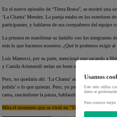
En el nuevo episodio de “Tierra Brava”, se mostró una si
‘La Chama’ Mendez. La pareja estaba en los exteriores de 
participantes, y hablaron de sus compañeros del equipo 
La primera en manifestar su fastidio con los integrantes
más lo que hacemos nosotros. ¿Qué le podemos exigir al
Luis Mateucci, por su parte, mencionó que sacando a Shi
y Camila Arismendi serían un buen equipo. “Tenemos var
Usamos cook
Pero, no quedaría ahí. ‘La Chama’ aseguró que Shirley Ari
jodida’ o lo que quieran. Pero, yo prefiero estar haciendo 
Este sitio utiliza c
datos se gestionará
cama, rascándome la panza, hablando ridiculeces”, agreg
Para conocer mejor 
Mira el momento que se vivió en “Tierra Brava” dándole c