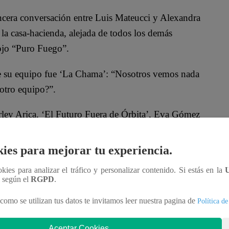
ncera conversación entre Luis Mateucci y Alexandra
la casa-hacienda, alejada de todos los demás
rojo “Puro Fuego”.
 de su equipo fue ‘La Chama’: “Nosotros vemos nada
 otro equipo?”.
rley Arica, ‘El Futuro Fuera de Órbita’, Eva Gómez
ios flojos”, aseguró.
ies para mejorar tu experiencia.
ca “nos sirve para nada”. “Pueden decir ‘ella es
actividades, mis cosas bien, que estar tirada en mi
ookies para analizar el tráfico y personalizar contenido. Si estás en la
n según el
RGPD
.
ó.
como se utilizan tus datos te invitamos leer nuestra pagina de
Política de
lic al video:
Aceptar Cookies