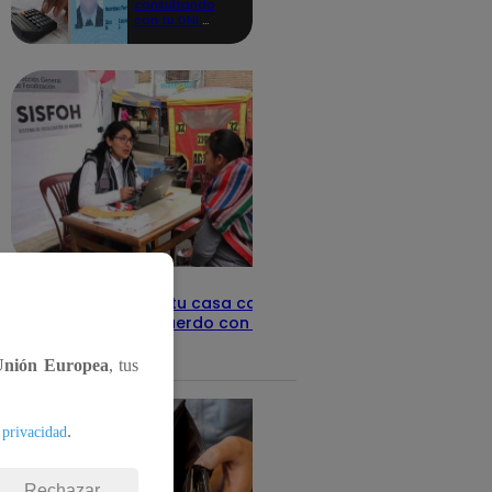
consultando
con tu DNI:
aquí los
detalles
Revisa con tu DNI si tu casa califica
como pobre, de acuerdo con el Sisfoh
Te ayudo
25 de mayo 2026
Unión Europea
, tus
.
 privacidad
Rechazar