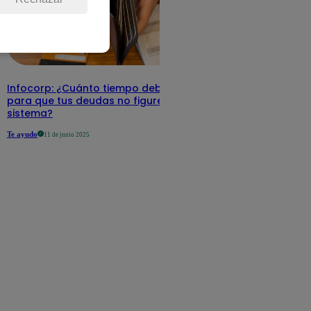
Infocorp: ¿Cuánto tiempo debe pasar
para que tus deudas no figuren en su
sistema?
Te ayudo
11 de junio 2025