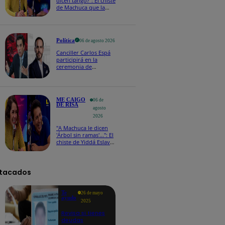
dicen tango?": El chiste
de Machuca que la
hizo reaccionar así en
Me caigo de risa
Política
06 de agosto 2026
Canciller Carlos Espá
participirá en la
ceremonia de
posesión presidencial
de Abelardo de la
Espriella en Colombia
ME CAIGO
06 de
DE RISA
agosto
2026
"A Machuca le dicen
'Árbol sin ramas'...": El
chiste de Yiddá Eslava
que hizo explotar de
risa a todos
tacados
Te
26 de mayo
ayudo
2025
Revisa si tienes
deudas