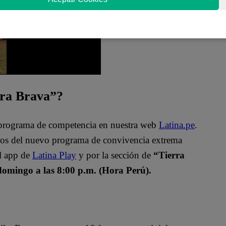
rra Brava”?
o programa de competencia en nuestra web
Latina.pe
.
ulos del nuevo programa de convivencia extrema
el app de
Latina Play
y por la sección de
“Tierra
domingo a las 8:00 p.m. (Hora Perú).