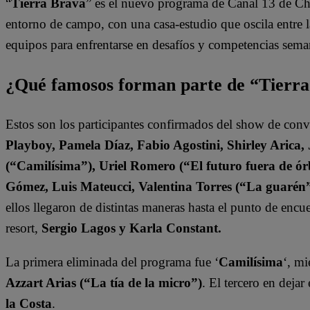
“
Tierra Brava
” es el nuevo programa de Canal 13 de Ch
entorno de campo, con una casa-estudio que oscila entre l
equipos para enfrentarse en desafíos y competencias sema
¿Qué famosos forman parte de “Tierr
Estos son los participantes confirmados del show de con
Playboy, Pamela Díaz, Fabio Agostini, Shirley Arica
(“Camilísima”), Uriel Romero (“El futuro fuera de órb
Gómez, Luis Mateucci, Valentina Torres (“La guarén
ellos llegaron de distintas maneras hasta el punto de enc
resort,
Sergio Lagos y Karla Constant.
La primera eliminada del programa fue ‘
Camilísima
‘, mi
Azzart Arias (“La tía de la micro”)
. El tercero en deja
la Costa
.