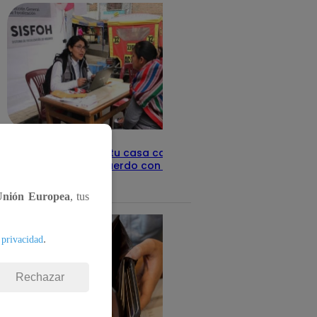
Revisa con tu DNI si tu casa califica
como pobre, de acuerdo con el Sisfoh
Te ayudo
25 de mayo 2026
Unión Europea
, tus
.
 privacidad
Rechazar