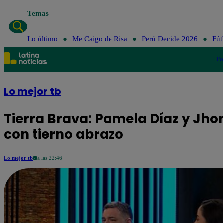
Temas
Lo último
Me Caigo de Risa
Perú Decide 2026
Fút
Po
Lo mejor tb
Tierra Brava: Pamela Díaz y Jho
con tierno abrazo
Lo mejor tb
a las 22:46