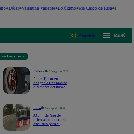
no
Dólar
Valentina Valiente
Lo último
Me Caigo de Risa
Perú Decid
TV en vivo
MENÚ
 vistos ahora
Política
06 de agosto 2026
Poder Ejecutivo
designa a tres nuevos
directores del Banco
Central de Reserva:
¿quiénes son?
Lima
06 de agosto 2026
ATU inicia fase de
orientación del carril
exclusivo para el
Corredor Azul en la
av. Arequipa | VIDEO