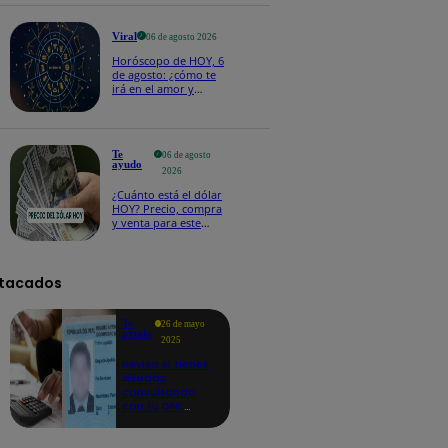
Viral
06 de agosto 2026
Horóscopo de HOY, 6
de agosto: ¿cómo te
irá en el amor y
trabajo, según la IA?
Te
06 de agosto
ayudo
2026
¿Cuánto está el dólar
HOY? Precio, compra
y venta para este
jueves 6 de agosto
tacados
Te
26 de mayo
ayudo
2025
Revisa si tienes
deudas
consultando
con tu DNI:
aquí los
detalles