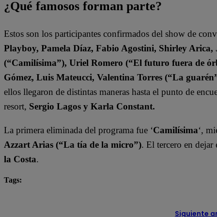
¿Qué famosos forman parte?
Estos son los participantes confirmados del show de con
Playboy, Pamela Díaz, Fabio Agostini, Shirley Arica
(“Camilísima”), Uriel Romero (“El futuro fuera de órb
Gómez, Luis Mateucci, Valentina Torres (“La guarén
ellos llegaron de distintas maneras hasta el punto de enc
resort,
Sergio Lagos y Karla Constant.
La primera eliminada del programa fue ‘
Camilísima
‘, mi
Azzart Arias (“La tía de la micro”)
. El tercero en deja
la Costa
.
Tags:
destacada minuto
Tierra Brava
Siguiente a