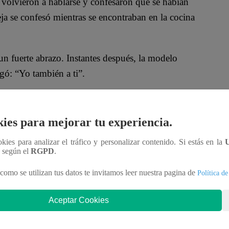
volvieron a hablarse y confesaron que se habían
eja se confesó mientras se encontraban en la cocina
n fuerte abrazo. Instantes después, la modelo
egó: “Yo también a ti”.
 juego no me está gustando, entonces prefiero
, no me preocupo, ni me hago rollo de tonteras que
ies para mejorar tu experiencia.
ookies para analizar el tráfico y personalizar contenido. Si estás en la
n según el
RGPD
.
lic al video:
como se utilizan tus datos te invitamos leer nuestra pagina de
Política de
Aceptar Cookies