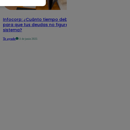
Infocorp: ¿Cuánto tiempo debe pasar
para que tus deudas no figuren en su
sistema?
Te ayudo
11 de junio 2025