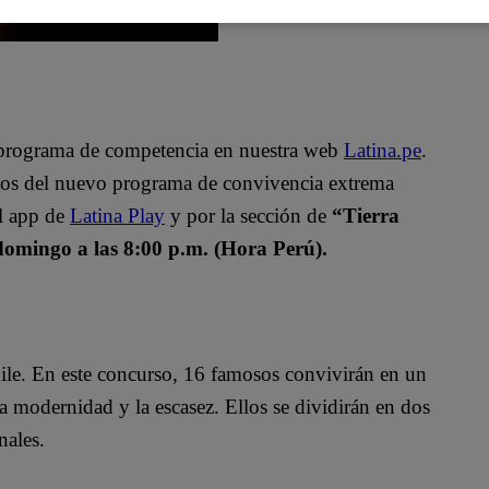
o programa de competencia en nuestra web
Latina.pe
.
ulos del nuevo programa de convivencia extrema
el app de
Latina Play
y por la sección de
“Tierra
domingo a las 8:00 p.m. (Hora Perú).
ile. En este concurso, 16 famosos convivirán en un
a modernidad y la escasez. Ellos se dividirán en dos
nales.