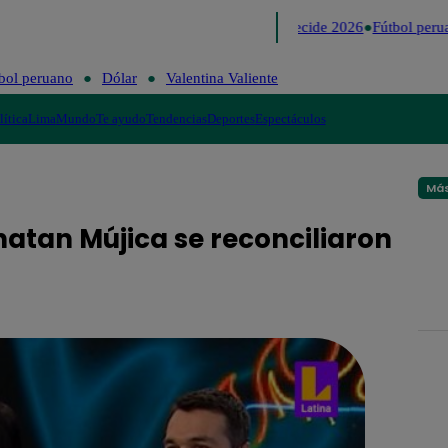
Lo último
Me Caigo de Risa
Perú Decide 2026
Fútbol perua
bol peruano
Dólar
Valentina Valiente
lítica
Lima
Mundo
Te ayudo
Tendencias
Deportes
Espectáculos
Más
natan Mújica se reconciliaron