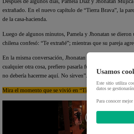
Después de algunos días, Pamela Díaz y Jhonatan Mújica 
extrañado. En el nuevo capítulo de “Tierra Brava”, la par
de la casa-hacienda.
Luego de algunos minutos, Pamela y Jhonatan se dieron u
chilena confesó: “Te extrañé”; mientras que su pareja agr
En la misma conversación, Jhonatan Mújica aseguró: “Ese
cualquier otra cosa, prefiero pasarla fuera de aquí. No sé
Usamos cook
no debería hacerme aquí. No sirven”.
Este sitio utiliza c
datos se gestionará
Mira el momento que se vivió en “Tierra Brava” dándole c
Para conocer mejor 