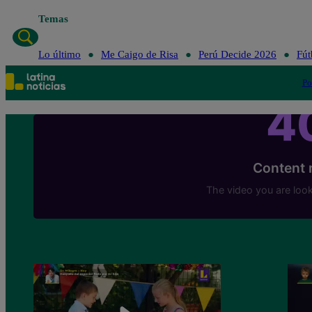
Temas
Lo último
Me
Lo último
Me Caigo de Risa
Perú Decide 2026
Fút
Po