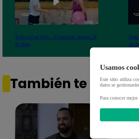
Todo por mi Hija – El especial: Jueves 29
Todo 
de Julio
28 de
Usamos cook
También te puede i
Este sitio utiliza c
datos se gestionará
Para conocer mejor 