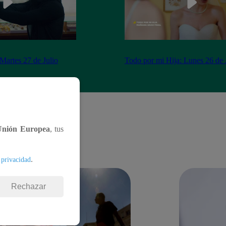
Martes 27 de Julio
Todo por mi Hija: Lunes 26 de 
Unión Europea
, tus
.
 privacidad
Rechazar