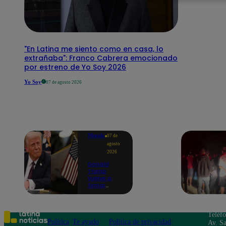
"En Latina me siento como en casa, lo
extrañaba": Franco Cabrera emocionado
por estreno de Yo Soy 2026
Yo Soy
07 de agosto 2026
Mundo
07 de
agosto
2026
Donald
Trump
vuelve a
firmar
decretos
para limitar
'turismo de
parto' pese
Teléf
a fallo de
Política
Te ayudo
Política de privacidad
Av. Sa