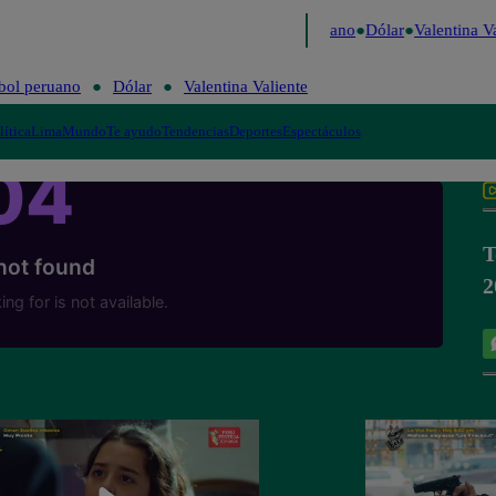
 Caigo de Risa
Perú Decide 2026
Fútbol peruano
Dólar
Valentina Va
bol peruano
Dólar
Valentina Valiente
lítica
Lima
Mundo
Te ayudo
Tendencias
Deportes
Espectáculos
T
2