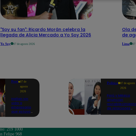
"Soy su fan": Ricardo Morán celebra la
Ola de
llegada de Alicia Mercado a Yo Soy 2026
de ago
Yo Soy
Lima
07 de agosto 2026
07
Perú
07 de
Política
07 de agosto
agosto
2026
2026
Perú y México
Hallan sin
anuncian
vida a
restablecimient
empresario
de relaciones
que estuvo
diplomáticas
secuestrado
tras
en Piura |
salvoconducto 
VIDEO
Betssy Chávez
ono: 219 1000
n Felipe 968