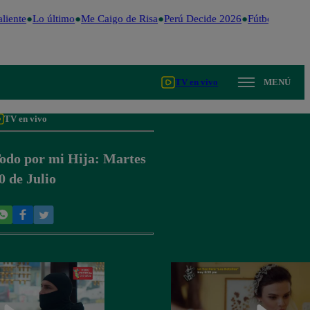
liente
Lo último
Me Caigo de Risa
Perú Decide 2026
Fútbol peruano
TV en vivo
MENÚ
TV en vivo
odo por mi Hija: Martes
0 de Julio