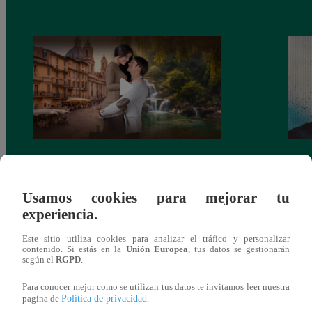
Latina estrenará el 28 de abril “Mi vida
Dos e
eres tú”: una historia de cartas y amor que
capít
Usamos cookies para mejorar tu
lo cambiará todo
experiencia.
Este sitio utiliza cookies para analizar el tráfico y personalizar
contenido. Si estás en la
Unión Europea
, tus datos se gestionarán
según el
RGPD
.
También te puede
Para conocer mejor como se utilizan tus datos te invitamos leer nuestra
Política de privacidad
pagina de
.