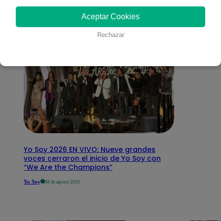
interesar
Aceptar Cookies
Rechazar
Yo Soy 2026 EN VIVO: Nueve grandes
voces cerraron el inicio de Yo Soy con
“We Are the Champions”
Yo Soy
08 de agosto 2026