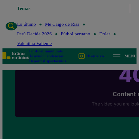
Temas
Lo último
Me Caigo de Risa
Perú Decide 
Lo último
Me Caigo de Risa
Perú Decide 2026
Fútbol peruano
Dólar
Valentina Valiente
Política
Lima
Mundo
Te ayudo
Tendencias
TV en vivo
MENÚ
Deportes
Espectáculos