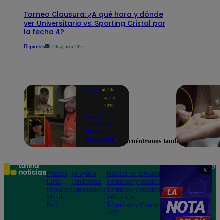
Torneo Clausura: ¿A qué hora y dónde
ver Universitario vs. Sporting Cristal por
la fecha 4?
Deportes
07 de agosto 2026
Mundo
07 de
agosto
2026
Nueve
influencers
fueron
asesinados
Encuéntranos también en
por la
guerra
interna en
el Cártel de
Teléfono: 219
X
Sinaloa
Política
Te ayudo
Política de privacidad
1000
Lima
Tendencias
Términos y condiciones
Av. San
Deportes
Espectáculos
Términos y condiciones
Felipe 968
Mundo
aplicación
Jesús María
Perú
Términos y Condiciones
APP