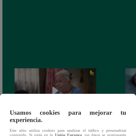
Usamos cookies para mejorar tu
experiencia.
Valentina Valiente capítulo 43: ¡Dolores
Valen
Este sitio utiliza cookies para analizar el tráfico y personalizar
toma una difícil decisión por el futuro de
despi
contenido. Si estás en la
Unión Europea
, tus datos se gestionarán